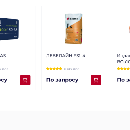
-AS
ЛЕВЕЛАЙН FS1-4
Инда
BCu10
зывов
0 отзывов
осу
По запросу
По з