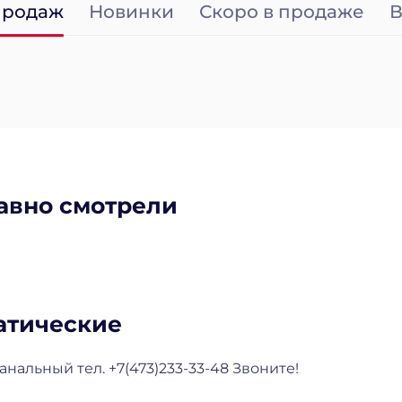
продаж
Новинки
Скоро в продаже
В
авно смотрели
атические
нальный тел. +7(473)233-33-48 Звоните!