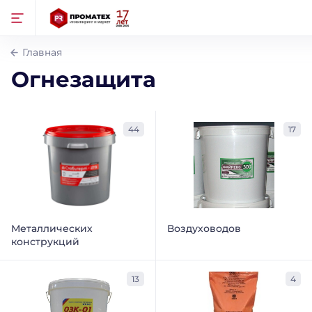
Главная
Огнезащита
44
17
Металлических
Воздуховодов
конструкций
13
4