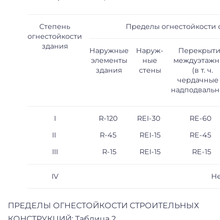
Степень
Пределы огнестойкости 
огнестойкости
здания
Наружные
Наруж-
Перекрыт
элементы
ные
междуэтаж
здания
стены
(в т. ч.
чердачные
надподвальн
I
R-120
REI-30
RE-60
II
R-45
REI-15
RE-45
III
R-15
REI-15
RE-15
IV
Не
ПРЕДЕЛЫ ОГНЕСТОЙКОСТИ СТРОИТЕЛЬНЫХ
КОНСТРУКЦИЙ: Таблица 2