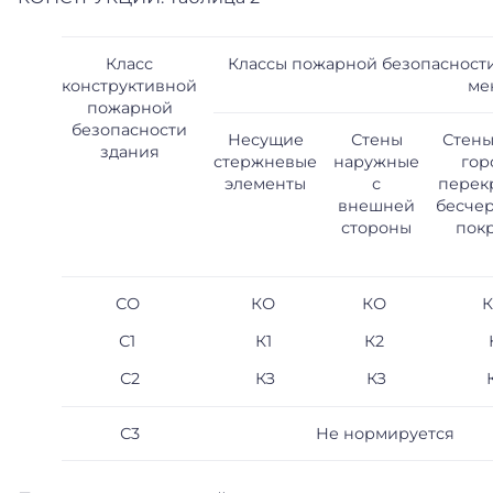
Класс
Классы пожарной безопасности
конструктивной
ме
пожарной
безопасности
Несущие
Стены
Стены
здания
стержневые
наружные
гор
элементы
с
перек
внешней
бесче
стороны
пок
СО
КО
КО
С1
К1
К2
С2
КЗ
КЗ
С3
Не нормируется