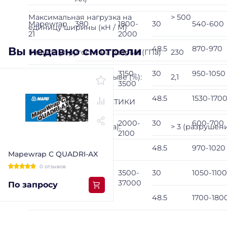
Максимальная нагрузка на
> 500
Mapewrap
380
1800-
30
540-600
единицу ширины (кН / M)
21
2000
48.5
870-970
Вы недавно смотрели
Модуль упругости на разрыв (ГПа)
230
760
3150-
30
950-1050
Растяжение при разрыве (%):
2,1
3500
48.5
1530-170
ПРОЧИЕ ХАРАКТЕРИСТИКИ
Mapewrap
380
2000-
30
600-700
Адгезия к бетону (МПа):
> 3 (разрушен
31
2100
48.5
970-1020
Mapewrap C QUADRI-AX
0 отзывов
760
3500-
30
1050-1100
37000
По запросу
48.5
1700-180