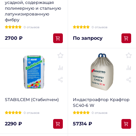
усадкой, содержащая
полимерную и стальную
латунизированную
фибру
0 отзывов
0 отзывов
2700 ₽
По запросу
STABILCEM (Стабилчем)
Индастроафтор Крафтор
SС40-6 W
0 отзывов
0 отзывов
2290 ₽
57314 ₽