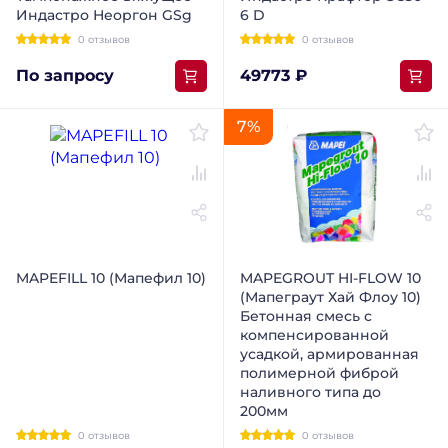
Индастро Неоргон GSg
6 D
0 отзывов
0 отзывов
По запросу
49773 ₽
7%
MAPEFILL 10 (Мапефил 10)
MAPEGROUT HI-FLOW 10
(Мапеграут Хай Флоу 10)
Бетонная смесь с
компенсированной
усадкой, армированная
полимерной фиброй
наливного типа до
200мм
0 отзывов
0 отзывов