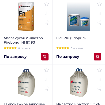
Масса сухая Индастро
EPORIP (Эпорип)
Firebond INMIX 93
0 отзывов
0 отзывов
По запросу
По запросу
Тампонажное вяжущее
Индастро Крафтор SС30-