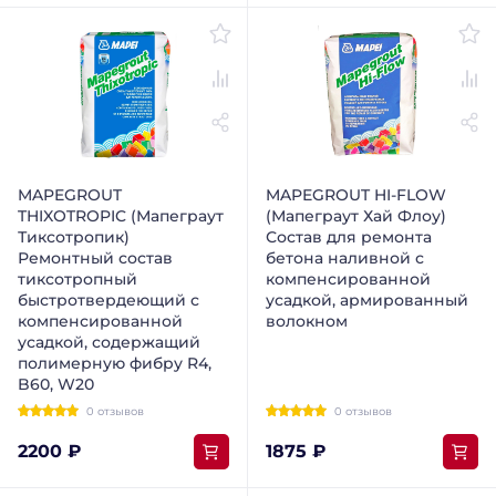
MAPEGROUT
MAPEGROUT HI-FLOW
THIXOTROPIC (Мапеграут
(Мапеграут Хай Флоу)
Тиксотропик)
Состав для ремонта
Ремонтный состав
бетона наливной с
тиксотропный
компенсированной
быстротвердеющий с
усадкой, армированный
компенсированной
волокном
усадкой, содержащий
полимерную фибру R4,
B60, W20
0 отзывов
0 отзывов
2200 ₽
1875 ₽