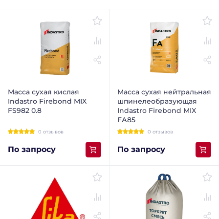
Масса сухая кислая
Масса сухая нейтральная
Indastro Firebond MIX
шпинелеобразующая
FS982 0.8
Indastro Firebond МIX
FА85
0 отзывов
0 отзывов
По запросу
По запросу