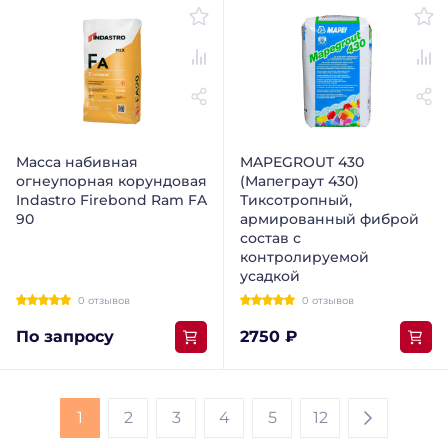
Масса набивная
MAPEGROUT 430
огнеупорная корундовая
(Мапеграут 430)
Indastro Firebond Ram FA
Тиксотропный,
90
армированный фиброй
состав с
контролируемой
усадкой
0 отзывов
0 отзывов
По запросу
2750 ₽
1
2
3
4
5
12