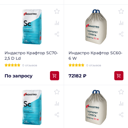
Индастро Крафтор SС70-
Индастро Крафтор SС60-
2,5 D Ld
6 W
0 отзывов
0 отзывов
По запросу
72182 ₽