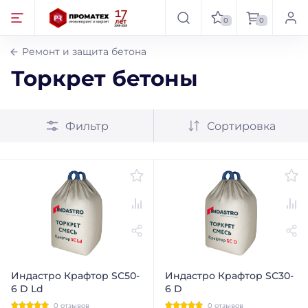
0
0
Ремонт и защита бетона
Торкрет бетоны
Фильтр
Сортировка
Индастро Крафтор SС50-
Индастро Крафтор SС30-
6 D Ld
6 D
0 отзывов
0 отзывов