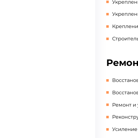
Укреплени
Укреплени
Крепление
Строитель
Ремон
Восстанов
Восстано
Ремонт и 
Реконстр
Усиление 