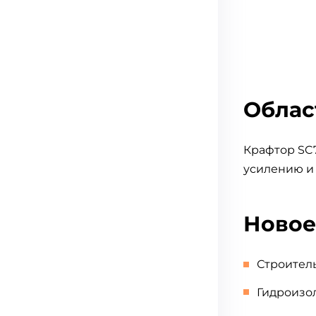
Облас
Крафтор SC7
усилению и
Новое
Строител
Гидроизо