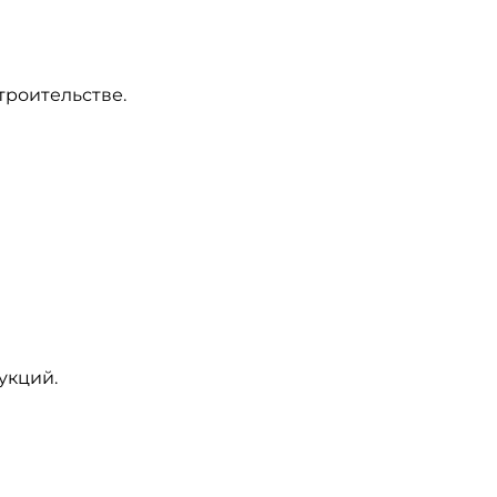
троительстве.
укций.