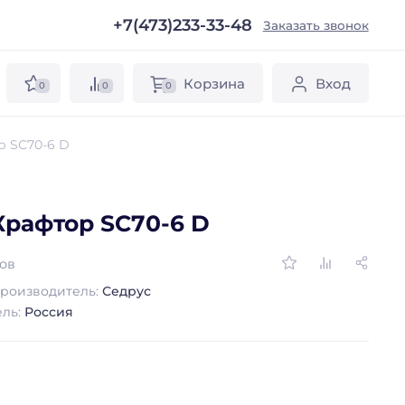
+7(473)233-33-48
ы
Заказать звонок
Корзина
Вход
0
0
0
р SС70-6 D
Крафтор SС70-6 D
вов
роизводитель:
Седрус
ель:
Россия