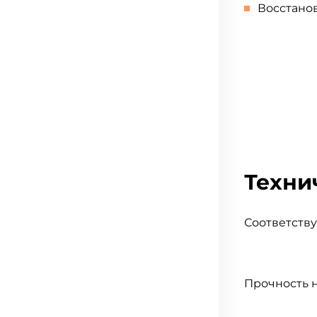
Восстано
Техни
Соответств
Прочность н