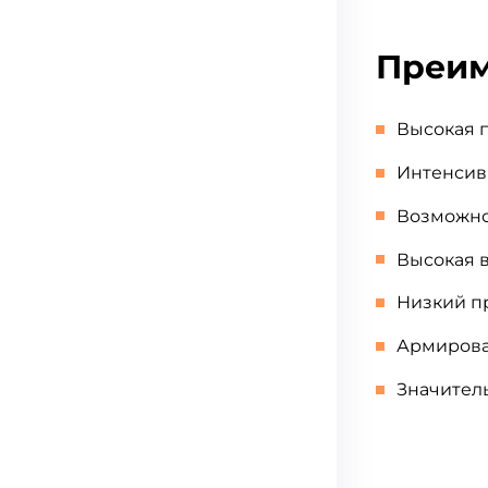
Преим
Высокая 
Интенсив
Возможнос
Высокая 
Низкий п
Армирова
Значител