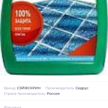
Бренд:
СЭЙФСКРИН
Производитель:
Седрус
Страна производитель:
Россия
Фасовка