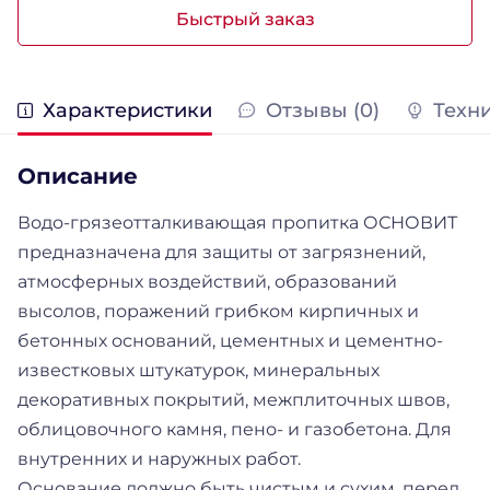
Быстрый заказ
Характеристики
Отзывы (0)
Техн
Описание
Водо-грязеотталкивающая пропитка ОСНОВИТ
предназначена для защиты от загрязнений,
атмосферных воздействий, образований
высолов, поражений грибком кирпичных и
бетонных оснований, цементных и цементно-
известковых штукатурок, минеральных
декоративных покрытий, межплиточных швов,
облицовочного камня, пено- и газобетона. Для
внутренних и наружных работ.
Основание должно быть чистым и сухим, перед