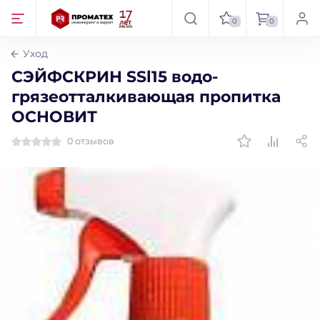
0
0
Уход
СЭЙФСКРИН SSl15 водо-
грязеотталкивающая пропитка
ОСНОВИТ
0 отзывов