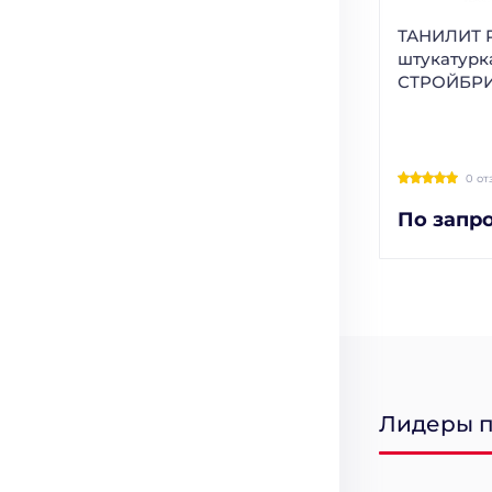
ТАНИЛИТ P
штукатурк
СТРОЙБР
0 от
По запр
Лидеры 