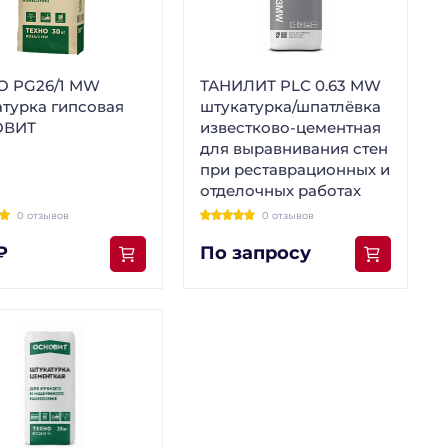
О PG26/1 MW
ТАНИЛИТ PLC 0.63 MW
турка гипсовая
штукатурка/шпатлёвка
ОВИТ
известково-цементная
для выравнивания стен
при реставрационных и
отделочных работах
0 отзывов
0 отзывов
₽
По запросу