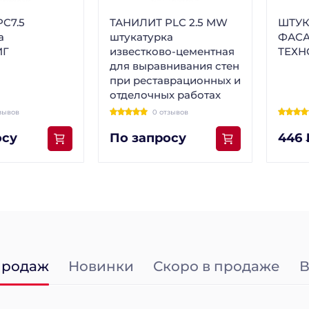
C7.5
ТАНИЛИТ PLC 2.5 MW
ШТУК
а
штукатурка
ФАСА
ИГ
известково-цементная
ТЕХНО
для выравнивания стен
при реставрационных и
отделочных работах
зывов
0 отзывов
осу
По запросу
446 
продаж
Новинки
Скоро в продаже
В