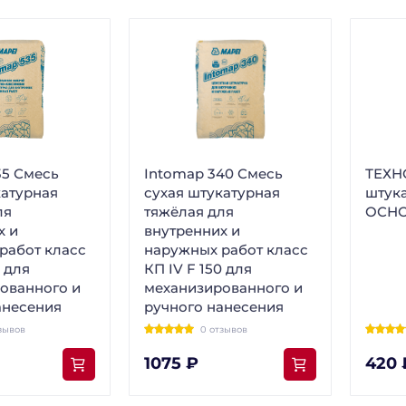
35 Смесь
Intomap 340 Смесь
ТЕХНО
катурная
сухая штукатурная
штук
ля
тяжёлая для
ОСН
х и
внутренних и
работ класс
наружных работ класс
0 для
КП IV F 150 для
ованного и
механизированного и
анесения
ручного нанесения
зывов
0 отзывов
1075 ₽
420 