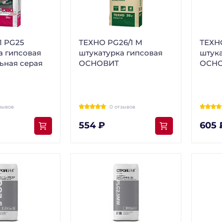
 PG25
ТЕХНО PG26/1 M
ТЕХН
а гипсовая
штукатурка гипсовая
штука
ьная серая
ОСНОВИТ
ОСН
зывов
0 отзывов
554 ₽
605 