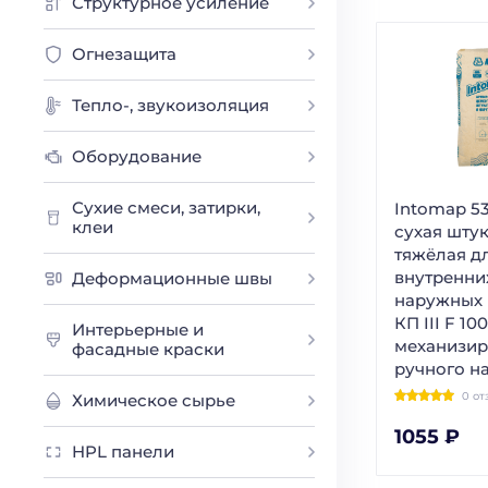
Структурное усиление
Огнезащита
Тепло-, звукоизоляция
Оборудование
Сухие смеси, затирки,
Intomap 5
клеи
сухая шту
тяжёлая д
внутренни
Деформационные швы
наружных 
КП III F 10
Интерьерные и
механизир
фасадные краски
ручного н
0 от
Химическое сырье
1055 ₽
HPL панели