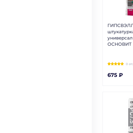
ГИПСВЭЛЛ
штукатурк
универсал
ОСНОВИТ
0 от
675 ₽