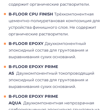
содержит органические растворители.
B-FLOOR CPU FINISH
Трёхкомпонентная
цементно-полиуретановая композиция для
устройства финишного слоя. Не содержит
органические растворители.
B-FLOOR EPOXY
Д
вухкомпонентный
эпоксидный состав для грунтования и
выравнивания сухих оснований
.
B-FLOOR EPOXY PRIME
AS
Д
вухкомпонентный токопроводящий
эпоксидный состав для грунтования и
выравнивания сухих оснований
.
B-FLOOR EPOXY PRIME
AQUA
Д
вухкомпонентная непрозрачная
слабоокрашенная эпоксидная грунтовка на