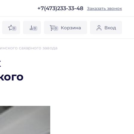
+7(473)233-33-48
ы
Заказать звонок
Корзина
Вход
0
0
0
инского сахарного завода
х
кого