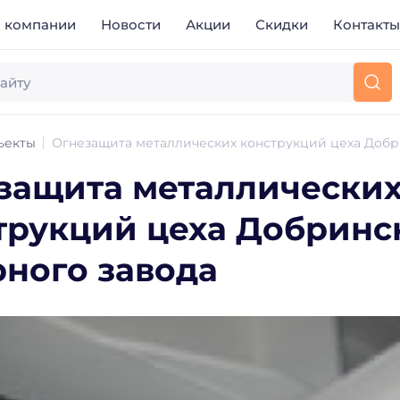
 компании
Новости
Акции
Скидки
Контакт
ьекты
Огнезащита металлических конструкций цеха Добр
защита металлически
трукций цеха Добринс
рного завода