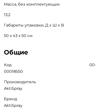
Масса, без комплектующих
13,2
Габариты упаковки, Д x Ш x В
50 х 43 х 50 см
Общие
Код 00-
00018550
Производитель
AktiSpray
Бренд
AktiSpray