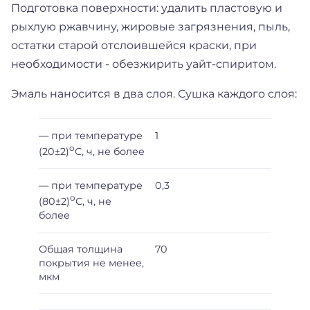
Подготовка поверхности: удалить пластовую и
рыхлую ржавчину, жировые загрязнения, пыль,
остатки старой отслоившейся краски, при
необходимости - обезжирить уайт-спиритом.
Эмаль наносится в два слоя. Сушка каждого слоя:
— при температуре
1
о
(20±2)
С, ч, не более
— при температуре
0,3
о
(80±2)
С, ч, не
более
Общая толщина
70
покрытия не менее,
мкм