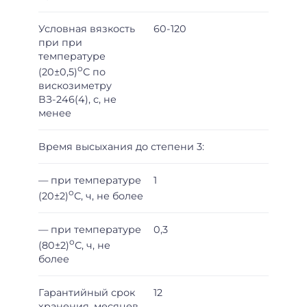
Условная вязкость
60-120
при при
температуре
о
(20±0,5)
С по
вискозиметру
ВЗ-246(4), с, не
менее
Время высыхания до степени 3:
— при температуре
1
о
(20±2)
С, ч, не более
— при температуре
0,3
о
(80±2)
С, ч, не
более
Гарантийный срок
12
хранения, месяцев,