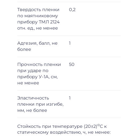
Твердость пленки
0,2
по маятниковому
прибору ТМЛ 2124
отн. ед., не менее
Адгезия, балл, не
1
более
Прочность пленки
50
при ударе по
прибору У-1А, см,
не менее
Эластичность
1
пленки при изгибе,
мм, не более
о
Стойкость при температуре (20±2)
С к
статическому воздействию, ч, не менее: