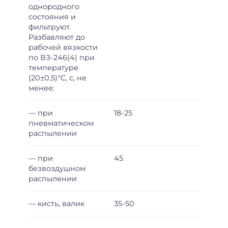
однородного
состояния и
фильтруют.
Разбавляют до
рабочей вязкости
по ВЗ-246(4) при
температуре
(20±0,5)°С, с, не
менее:
— при
18-25
пневматическом
распылении
— при
45
безвоздушном
распылении
— кисть, валик
35-50