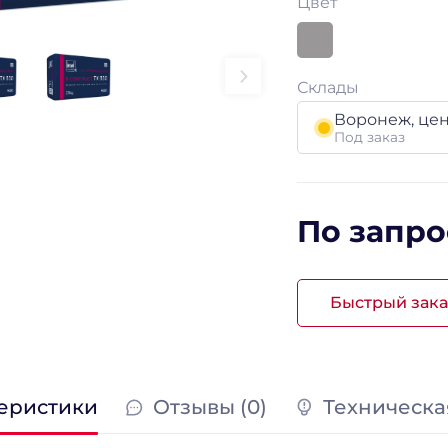
Цвет
Склады
Воронеж, це
Под заказ
По запро
Быстрый зака
еристики
Отзывы (0)
Техническа