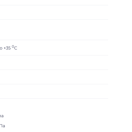
0
до +35
С
па
Па