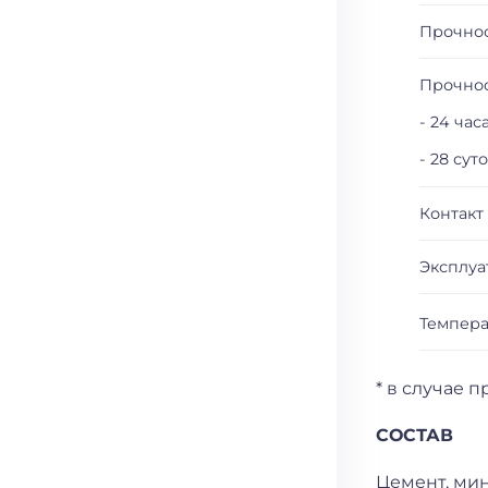
Прочнос
Прочнос
- 24 час
- 28 сут
Контакт
Эксплуа
Темпера
* в случае 
СОСТАВ
Цемент, ми