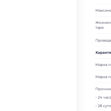
Максима
Жизнесп
таре
Проведе
Характ
Марка п
Марка п
Прочнос
- 24 час
- 28 сут