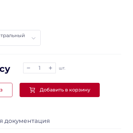
нтральный
су
шт.
з
Добавить в корзину
я документация