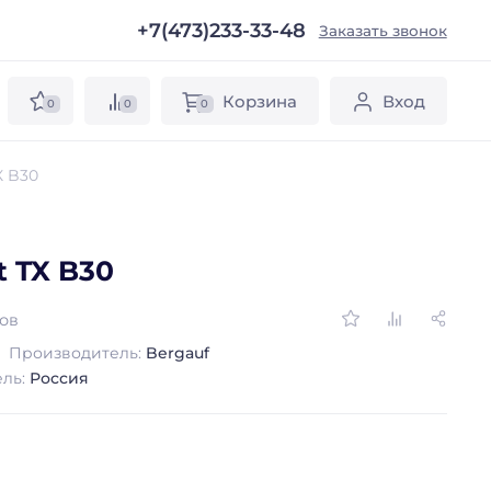
+7(473)233-33-48
ы
Заказать звонок
Корзина
Вход
0
0
0
X B30
t TX B30
вов
Производитель:
Bergauf
ель:
Россия