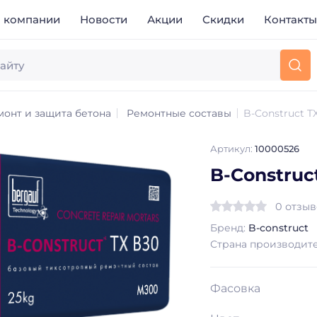
 компании
Новости
Акции
Скидки
Контакт
монт и защита бетона
Ремонтные составы
B-Construct T
Артикул:
10000526
B-Construc
0 отзы
Бренд:
B-construct
Страна производит
Фасовка