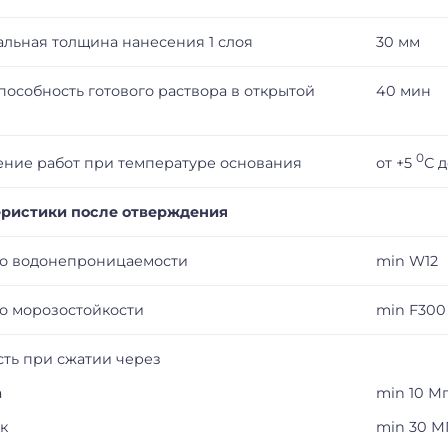
льная толщина нанесения 1 слоя
30 мм
особность готового раствора в открытой
40 мин
0
от +5
С 
ние работ при температуре основания
еристики после отверждения
о водонепроницаемости
min W12
о морозостойкости
min F300
ть при сжатии через
а
min 10 М
ок
min 30 М