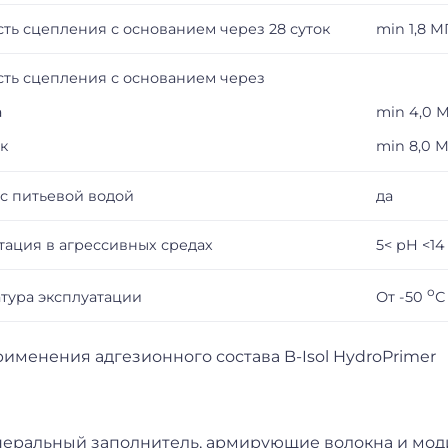
ть сцепления с основанием через 28 суток
min 1,8 М
ть сцепления с основанием через
а
min 4,0 
ок
min 8,0 
 с питьевой водой
да
тация в агрессивных средах
5< pH <14
о
От -50
С
тура эксплуатации
применения адгезионного состава B-Isol HydroPrimer
неральный заполнитель, армирующие волокна и мо