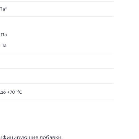
Па*
МПа
МПа
о
 до +70
С
дифицирующие добавки.