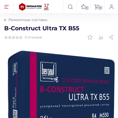
0
0
Ремонтные составы
B-Construct Ultra TX В55
0 отзывов