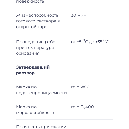
поверхность
Жизнеспособность
30 мин
готового раствора в
открытой таре
0
0
от +5
С до +35
С
Проведение работ
при температуре
основания
Затвердевший
раствор
Марка по
min W16
водонепроницаемости
Марка по
min F
400
2
морозостойкости
Прочность при сжатии