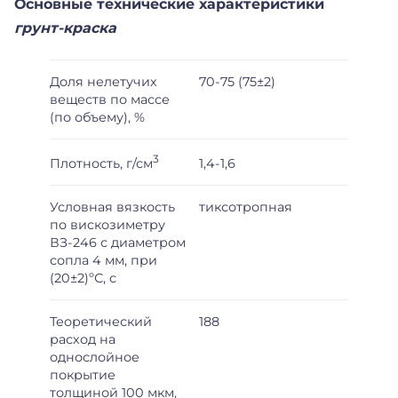
Основные технические характеристики
грунт-краска
Доля нелетучих
70-75 (75±2)
веществ по массе
(по объему), %
3
Плотность, г/см
1,4-1,6
Условная вязкость
тиксотропная
по вискозиметру
ВЗ-246 с диаметром
сопла 4 мм, при
(20±2)ºС, с
Теоретический
188
расход на
однослойное
покрытие
толщиной 100 мкм,