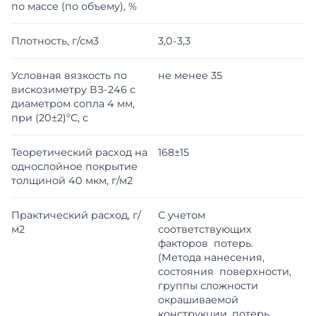
по массе (по объему), %
Плотность, г/см3
3,0-3,3
Условная вязкость по
не менее 35
вискозиметру ВЗ-246 с
диаметром сопла 4 мм,
при (20±2)ºС, с
Теоретический расход на
168±15
однослойное покрытие
толщиной 40 мкм, г/м2
Практический расход, г/
С учетом
м2
соответствующих
факторов потерь.
(Метода нанесения,
состояния поверхности,
группы сложности
окрашиваемой
конструкции, потерь