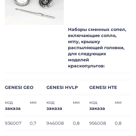
Наборы сменных сопел,
включающие сопло,
иглу, крышку
распыляющей головки,
для следующих
моделей
краскопультов:
GENESI GEO
GENESI HVLP
GENESI HTE
код
мм
код
мм
код
мм
заказа
заказа
заказа
936007
0,7
946008
0,8
956008
0,8