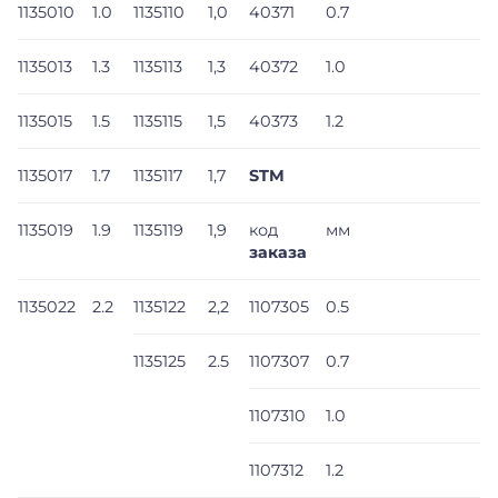
1135010
1.0
1135110
1,0
40371
0.7
1135013
1.3
1135113
1,3
40372
1.0
1135015
1.5
1135115
1,5
40373
1.2
1135017
1.7
1135117
1,7
STM
1135019
1.9
1135119
1,9
код
мм
заказа
1135022
2.2
1135122
2,2
1107305
0.5
1135125
2.5
1107307
0.7
1107310
1.0
1107312
1.2