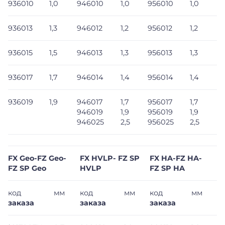
936010
1,0
946010
1,0
956010
1,0
936013
1,3
946012
1,2
956012
1,2
936015
1,5
946013
1,3
956013
1,3
936017
1,7
946014
1,4
956014
1,4
936019
1,9
946017
1,7
956017
1,7
946019
1,9
956019
1,9
946025
2,5
956025
2,5
FX Geo-FZ Geo-
FX HVLP- FZ SP
FX HA-FZ HA-
FZ SP Geo
HVLP
FZ SP HA
код
мм
код
мм
код
мм
заказа
заказа
заказа