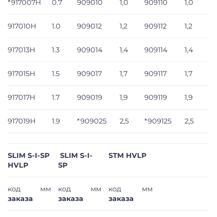
*917007H
0.7
909010
1,0
909110
1,0
917010H
1.0
909012
1,2
909112
1,2
917013H
1.3
909014
1,4
909114
1,4
917015H
1.5
909017
1,7
909117
1,7
917017H
1.7
909019
1,9
909119
1,9
917019H
1.9
*909025
2,5
*909125
2,5
SLIM S-I-SP
SLIM S-I-
STM HVLP
HVLP
SP
код
мм
код
мм
код
мм
заказа
заказа
заказа