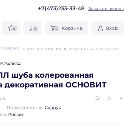
+7(473)233-33-48
ы
Заказать звонок
Корзина
Вход
0
0
0
ТЕРВЭЛЛ шуба колерованная штукатурка декоративная ОСНОВИТ
192340664
Л шуба колерованная
а декоративная ОСНОВИТ
вов
Л
Производитель:
Седрус
ель:
Россия