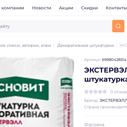
 компании
Новости
Акции
Скидки
Контакт
ие смеси, затирки, клеи
Декоративные штукатурки
ЭКС
Артикул:
69980428314
ЭКСТЕРВЭЛ
штукатурк
0 отзы
Бренд:
ЭКСТЕРВЭЛ
Страна производит
Фасовка