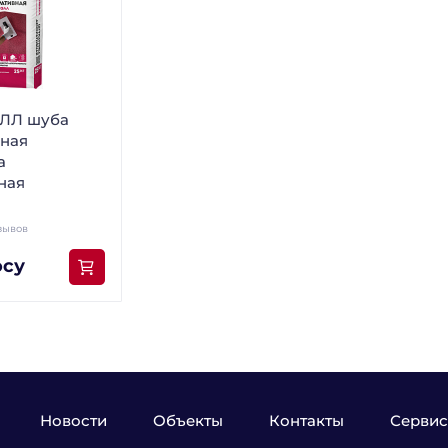
ЛЛ шуба
ная
а
ная
зывов
осу
Новости
Объекты
Контакты
Сервис