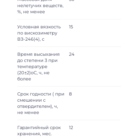
нелетучих веществ,
%, не менее
Условная вязкость
15
по вискозиметру
ВЗ-246(4), с
Время высыхания
24
до степени 3 при
температуре
(20±2)оС, ч, не
более
Срок годности ( при
8
смешении с
отвердителем), ч,
не менее
Гарантийный срок
12
хранения, мес.