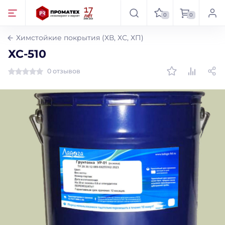
0
0
Химстойкие покрытия (ХВ, ХС, ХП)
ХС-510
0 отзывов