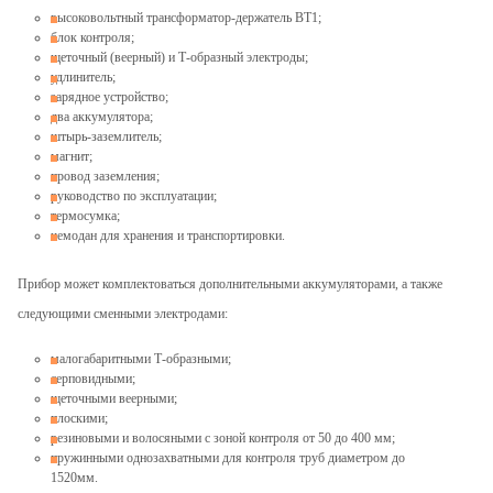
высоковольтный трансформатор-держатель ВТ1;
блок контроля;
щеточный (веерный) и Т-образный электроды;
удлинитель;
зарядное устройство;
два аккумулятора;
штырь-заземлитель;
магнит;
провод заземления;
руководство по эксплуатации;
термосумка;
чемодан для хранения и транспортировки.
Прибор может комплектоваться дополнительными аккумуляторами, а также
следующими сменными электродами:
малогабаритными Т-образными;
серповидными;
щеточными веерными;
плоскими;
резиновыми и волосяными с зоной контроля от 50 до 400 мм;
пружинными однозахватными для контроля труб диаметром до
1520мм.