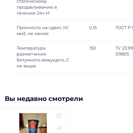
статическому
продавливанию в
течении 24ч H
Прочность на сдвиг, H/
0,15
ГОСТ Р 
мм2, не менее
Температура
150
ТУ 23.99
размягчения
09805
битумного вяжущего, С
не выше
Вы недавно смотрели