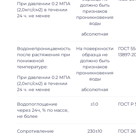
При давлении 0.2 МПА
должно быть
(2,0кгс/см2) в течении
признаков
24 ч. не менее
проникновения
воды
абсолютная
Водонепроницаемость
На поверхности
ГОСТ 5
после растяжения при
образца не
13897-2
пониженой
должно быть
температуре:
признаков
проникновения
При давлении 0.2 МПА
воды
(2,0кгс/см2) в течении
24 ч. не менее
абсолютная
Водопоглощение
≤1.0
ГОСТ Р 
через 24ч, % по массе,
не более
Сопротивление
230±10
ГОСТ 26