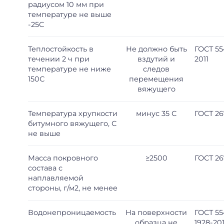
радиусом 10 мм при
температуре не выше
-25С
Теплостойкость в
Не должно быть
ГОСТ 55
течении 2 ч при
вздутий и
2011
температуре не ниже
следов
150С
перемещения
вяжущего
Температура хрупкости
минус 35 С
ГОСТ 26
битумного вяжущего, С
не выше
Масса покровного
≥2500
ГОСТ 26
состава с
наплавляемой
стороны, г/м2, не менее
Водонепроницаемость
На поверхности
ГОСТ 5
образца не
1928-201