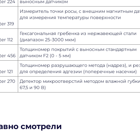
ter 224
выносным датчиком
Измеритель точки росы, с внешним магнитным д
для измерения температуры поверхности
er 319
Гексагональная гребенка из нержавеющей стали
er 112
(диапазон 25-3000 мкм)
Толщиномер покрытий с выносным стандартным
ter 456
датчиком F2 (0 - 5 мм)
Толщиномер разрушающего метода (надрез), и ре
er 121
для определения адгезии (поперечные насечки)
ter 270
Детектор микроотверстий методом влажной губки 
67,5 и 90 В)
авно смотрели