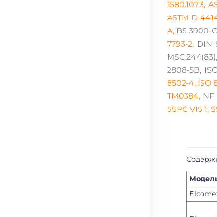
1580.107.3, 
ASTM D 4414
A,
BS 3900-C5
7793-2,
DIN 
MSC.244(83),
2808-5B, IS
8502-4, ISO 8
TM0384,
NF 
SSPC VIS 1, 
Содерж
Модел
Elcome