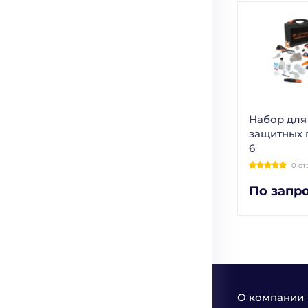
Набор для
защитных 
6
0 от
По запр
О компании