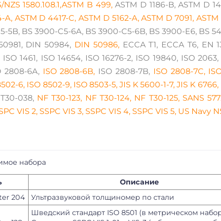
AS/NZS 1580.108.1,ASTM B 499,
ASTM D 1186-B, ASTM D 14
-A, ASTM D 4417-C, ASTM D 5162-A, ASTM D 7091, ASTM 
-5B, BS 3900-C5-6A, BS 3900-C5-6B, BS 3900-E6, BS 5411-
50981, DIN 50984,
DIN 50986,
ECCA T1, ECCA T6, EN 13
 ISO 1461, ISO 14654, ISO 16276-2, ISO 19840, ISO 2063,
O 2808-6A,
ISO 2808-6B,
ISO 2808-7B,
ISO 2808-7C, ISO
502-6, ISO 8502-9, ISO 8503-5, JIS K 5600-1-7, JIS K 6766,
T30-038,
NF T30-123, NF T30-124, NF T30-125, SANS 577
SSPC VIS 2, SSPC VIS 3, SSPC VIS 4, SSPC VIS 5, US Navy 
имое набора
ь
Описание
ter 204
Ультразвуковой толщиномер по стали
Шведский стандарт ISO 8501 (в метрическом набо