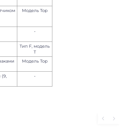
атчиком
Модель Top
•
Тип F, модель
T
заками
Модель Top
(9,
•