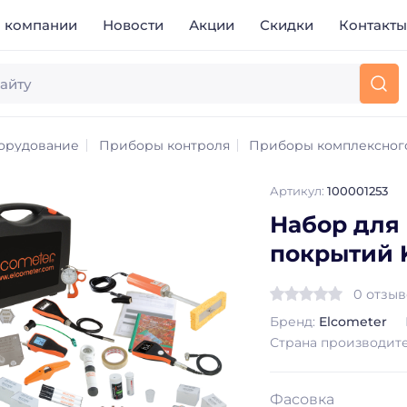
 компании
Новости
Акции
Скидки
Контакт
орудование
Приборы контроля
Приборы комплексног
Артикул:
100001253
Набор для
покрытий K
0 отзы
Бренд:
Elcometer
Страна производит
Фасовка