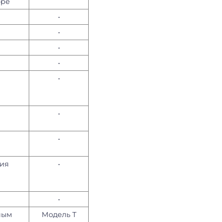
оре
•
•
•
•
•
•
•
ния
•
•
ным
Модель T