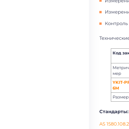
Измерени
Измерени
Контроль
Технически
Код за
Метрич
мер
YKIT-P
6M
Размер
Стандарты:
AS 1580.108.2