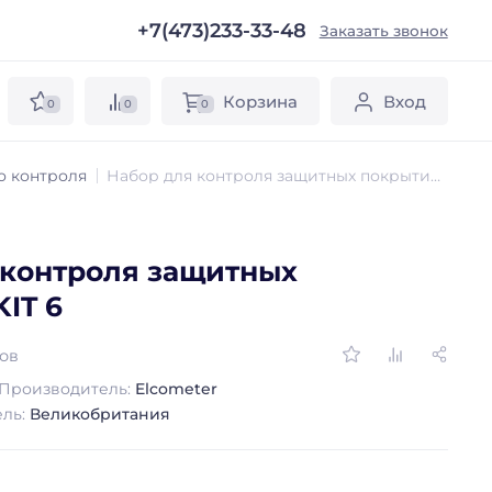
+7(473)233-33-48
ы
Заказать звонок
Корзина
Вход
0
0
0
о контроля
Набор для контроля защитных покрытий KIT 6
 контроля защитных
IT 6
вов
Производитель:
Elcometer
ель:
Великобритания