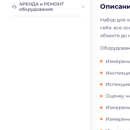
АРЕНДА и РЕМОНТ
Описан
оборудования
Набор для к
себя все о
объекте до 
Оборудовани
Измерени
Инспекци
Испекцию
Оценку ч
Измерени
Измерени