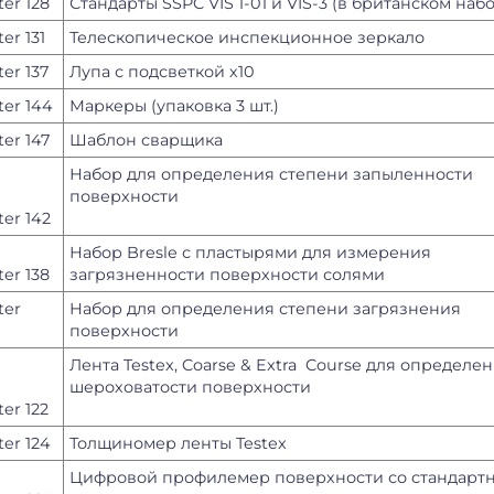
er 128
Стандарты SSPC VIS 1-01 и VIS-3 (в британском наб
er 131
Телескопическое инспекционное зеркало
er 137
Лупа с подсветкой х10
er 144
Маркеры (упаковка 3 шт.)
er 147
Шаблон сварщика
Набор для определения степени запыленности
поверхности
er 142
Набор Bresle с пластырями для измерения
er 138
загрязненности поверхности солями
ter
Набор для определения степени загрязнения
поверхности
Лента Testex, Coarse & Extra Course для определе
шероховатости поверхности
er 122
er 124
Толщиномер ленты Testex
Цифровой профилемер поверхности со стандарт