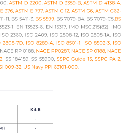
00,
ASTM D 2200, ASTM D 3359-B, ASTM D 4138-A,
E 376, ASTM E 797, ASTM G 12, ASTM G6, ASTM G62-
11, BS 5411-3,
BS 5599,
BS 7079-B4, BS 7079-C5,
BS
523-1, EN 13523-6, EN 15317, IMO MSC.215(82), IMO
 ISO 2360, ISO 2409, ISO 2808-12, ISO 2808-1A, ISO
 2808-7D, ISO 8289-A, ISO 8501-1, ISO 8502-3, ISO
NACE RP 0188,
NACE RP0287, NACE SP 0188, NACE
2,
SS 184159, SS 55900,
SSPC Guide 15, SSPC PA 2,
NSI 009-32, US Navy PPI 63101-000.
Kit 6
•
ре)
•