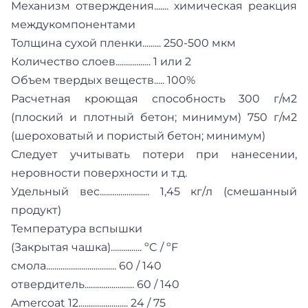
Механизм отверждения....... химическая реакция
междукомпонентами
Толщина сухой пленки......... 250-500 мкм
Количество слоев................. 1 или 2
Объем твердых веществ..... 100%
Расчетная кроющая способность 300 г/м2
(плоский и плотный бетон; минимум) 750 г/м2
(шероховатый и пористый бетон; минимум)
Следует учитывать потери при нанесении,
неровности поверхности и т.д.
Удельный вес........................ 1,45 кг/л (смешанный
продукт)
Температура вспышки
(Закрытая чашка)............... ºC / ºF
смола.................................. 60 / 140
отвердитель........................ 60 / 140
Amercoat 12........................ 24 / 75