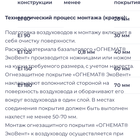
конструкции
менее
покрыти
Технологический процесс монтажа (кратко):
EI 60
20 мм
Подготовка воздуховодов к монтажу включает в
EI 90
30 мм
себя очистку поверхности.
Раскрой материала базальтового «ОГНЕМАТ®
EI 120
0,8 мм
40 мм
ЭкоВент» производится ножницами или ножом
на куски требуемого размера, с учетом нахлеста.
EI 150
60 мм
Огнезащитное покрытие «ОГНЕМАТ® ЭкоВент»
накладывают волокнистой стороной на
EI 180
70 мм
поверхность воздуховода и оборачивают его
вокруг воздуховода в один слой. В местах
соединения покрытия должен быть выполнен
нахлест не менее 50-70 мм.
Монтаж огнезащитного покрытия «ОГНЕМАТ®
ЭкоВент» к воздуховоду осуществляется при