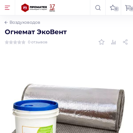
0
0
Воздуховодов
Огнемат ЭкоВент
0 отзывов