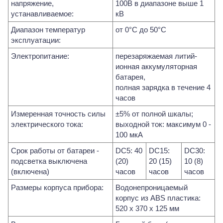
напряжение,
100В в диапазоне выше 1
устанавливаемое:
кВ
Диапазон температур
от 0°C до 50°C
эксплуатации:
Электропитание:
перезаряжаемая литий-
ионная аккумуляторная
батарея,
полная зарядка в течение 4
часов
Измеренная точность силы
±5% от полной шкалы;
электрического тока:
выходной ток: максимум 0 -
100 мкА
Срок работы от батареи -
DC5: 40
DC15:
DC30:
подсветка выключена
(20)
20 (15)
10 (8)
(включена)
часов
часов
часов
Размеры корпуса прибора:
Водонепроницаемый
корпус из ABS пластика:
520 x 370 x 125 мм