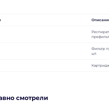
л
Описани
0
Респират
префиль
Фильтр п
шт.
Картридж
авно смотрели