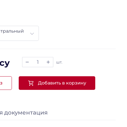
нтральный
су
шт.
з
Добавить в корзину
я документация