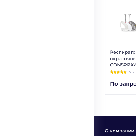
Респирато
окрасочны
CONSPRAY
0 от
По запр
О компании