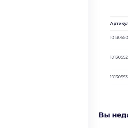
Артику
1013055
10130552
10130553
Вы нед