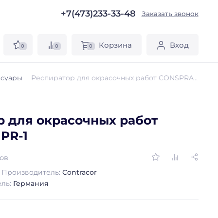
+7(473)233-33-48
ы
Заказать звонок
Корзина
Вход
0
0
0
ссуары
Респиратор для окрасочных работ CONSPRAY PR-1
р для окрасочных работ
PR-1
вов
Производитель:
Contracor
ель:
Германия