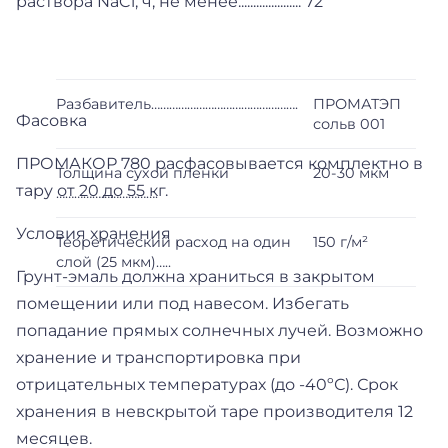
раствора NaCl, ч, не менее..................... 72
Разбавитель………………………………………….
ПРОМАТЭП
Фасовка
сольв 001
ПРОМАКОР 780 расфасовывается комплектно в
Толщина сухой пленки
20-30 мкм
тару от 20 до 55 кг.
…………………………….
Условия хранения
Теоретический расход на один
150 г/м²
слой (25 мкм)…..
Грунт-эмаль должна храниться в закрытом
помещении или под навесом. Избегать
попадание прямых солнечных лучей. Возможно
хранение и транспортировка при
отрицательных температурах (до -40ºС). Срок
хранения в невскрытой таре производителя 12
месяцев.