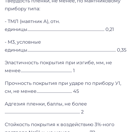
Твердость пленки, не менее, по маятниковому
прибору типа:
- ТМЛ (маятник А), отн.
единицы....................................................................................... 0,21
- М3, условные
единицы.................................................................................................... 0,35
Эластичность покрытия при изгибе, мм, не
менее.......................................................... 1
Прочность покрытия при ударе по прибору У1,
см, не менее........................................ 45
Адгезия пленки, баллы, не более
..................................................................................... 2
Стойкость покрытия к воздействию 3%-ного