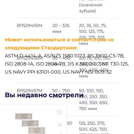
(значения
зубцов)
B11529455M
20 – 325
20, 35, 50, 75,
мкм
100, 125, 175,
225, 375, 325
Может использоваться в соответствии со
мкм
следующими Стандартами:
ASTM D 4414-A, AS/NZS 1580.107.3, BS 3900-C5-7B,
B11529456M
50 – 450
50, 75, 100, 150,
ISO 2808-1A, ISO 2808-7B, JIS K 5600-1-7, NF T30-125,
мкм
200, 250, 300,
350, 400, 450
US NAVY PPI 63101-000, US NAVY NSI 009-32
мкм
B11529457M
50 – 750
50, 100, 150,
Вы недавно смотрели
мкм
200, 250, 350,
450, 550, 650,
750 мкм
B11529458M
125 – 1250
125, 250, 375,
мкм
500, 625, 750,