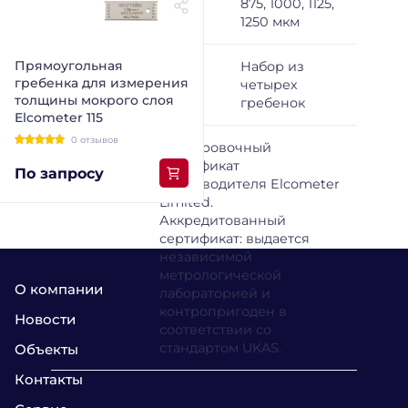
875, 1000, 1125,
1250 мкм
Прямоугольная
B1152959WM
-
Набор из
гребенка для измерения
четырех
толщины мокрого слоя
гребенок
Elcometer 115
0 отзывов
Доступные
Калибровочный
сертификаты
сертификат
По запросу
производителя Elcometer
Limited.
Аккредитованный
сертификат: выдается
независимой
метрологической
О компании
лабораторией и
контропригоден в
Новости
соответствии со
стандартом UKAS.
Объекты
Контакты