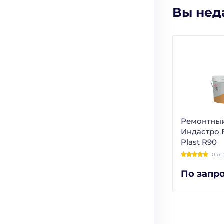
Вы нед
Ремонтный
Индастро
Plast R90
0 от
По запр