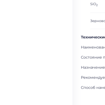
SiO
2
Зерново
Технически
Наименовани
Состояние п
Назначение
Рекомендуем
Способ нан