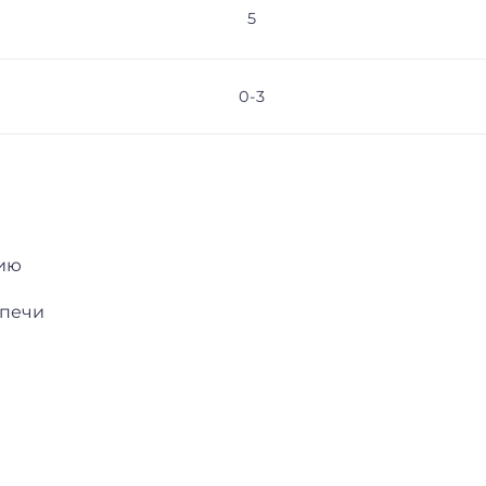
5
0-3
нию
 печи