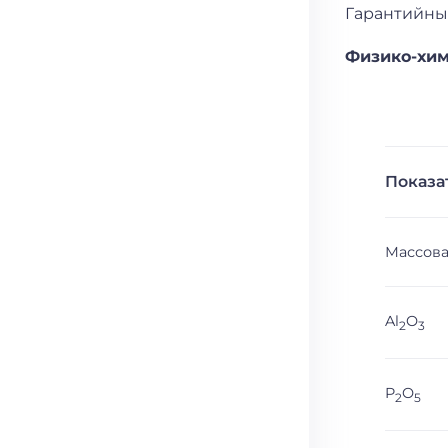
Гарантийный
Физико-хим
Показа
Массова
Al
O
2
3
P
O
2
5