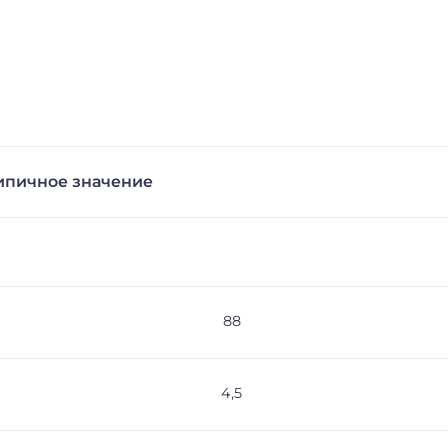
ипичное значение
88
4,5