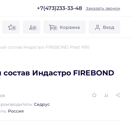
+7(473)233-33-48
ы
Заказать звонок
Корзина
Вход
0
0
0
ый состав Индастро FIREBOND Plast R90
 состав Индастро FIREBOND
вов
роизводитель:
Седрус
ель:
Россия