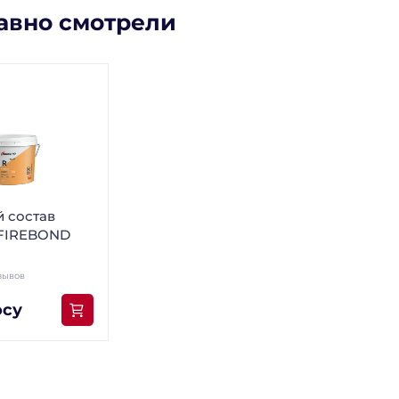
авно смотрели
 состав
 FIREBOND
зывов
осу