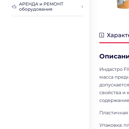
АРЕНДА и РЕМОНТ
оборудования
Характ
Описан
Индастро F
масса пред
допускаетс
свойства и 
содержанием
Пластичная 
Упаковка: п