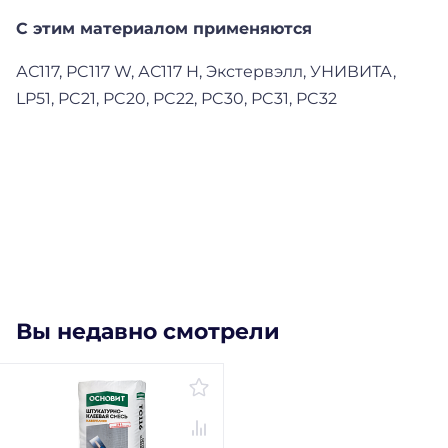
С этим материалом применяются
АС117, PC117 W, АС117 H, Экстервэлл, УНИВИТА,
LP51, PC21, PC20, PC22, PC30, PC31, PC32
Вы недавно смотрели