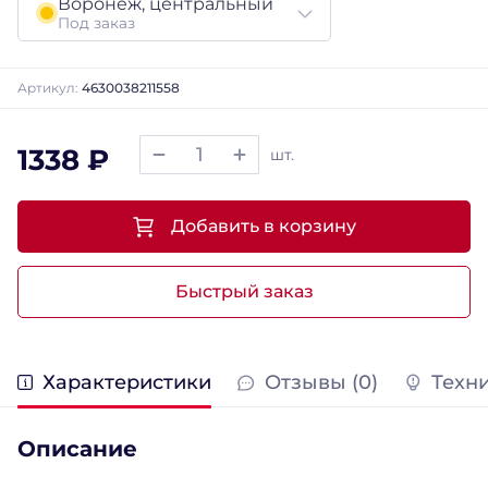
Воронеж, центральный
Под заказ
Артикул:
4630038211558
1338 ₽
шт.
Добавить в корзину
Быстрый заказ
Характеристики
Отзывы (0)
Техн
Описание