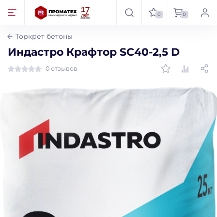
0
0
Торкрет бетоны
Индастро Крафтор SС40-2,5 D
0 отзывов