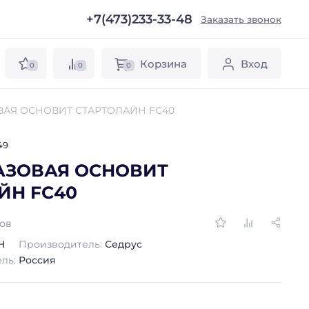
+7(473)233-33-48
ы
Заказать звонок
Корзина
Вход
0
0
0
ВАЯ ОСНОВИТ СТАРТОЛАЙН FC40
49
АЗОВАЯ ОСНОВИТ
ЙН FC40
вов
Н
Производитель:
Седрус
ель:
Россия