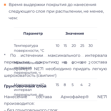
Время выдержки покрытия до нанесения
следующего слоя при распылении, не менее,
чем:
Параметр
Значения
Температура
10
15
20
25
30
поверхности, °С
* По истечении максимального интервала
перекрытия, покрытию на основе состава
Минимальный
12
10
6
4
2
интервал
Армофайер® NE71 необходимо придать легкую
перекрытия, ч
шероховатость (свипинг)
Максимальный*
15
8
5
4
2
Грунтовочный слой
интервал
перекрытия, дн
Нанесение состава Армофайер® NE71
производится:
– без грунтовочного слоя;