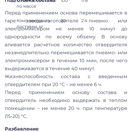
Подготовка состава
Соотношение, %,
100
11.6
по массе
Перед применением основа перемешивается в
таре завода-изготовителя пневмо или
Комплектность
20
2.4
поставки, кг
электромиксером не менее 10 минут до
однородности по всему объему. В основу
вливается расчетное количество отвердителя
незамедлительно перемешивается пневмо- или
электромиксером в течении 10 мин, после чего
выдерживается в течение 40 минут.
Жизнеспособность состава с введенным
отвердителем при 20 °С – не менее 6 ч.
Перед применением основу состава и
отвердитель необходимо выдержать в теплом
помещении – не менее 20 ч. при температуре
(15-20) °С.
Разбавление