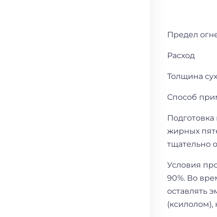
Предел о
Расход 1
Толщина с
Способ пр
Подготовка
жирных пят
тщательно 
Условия про
90%. Во вр
оставлять э
(ксилолом), 