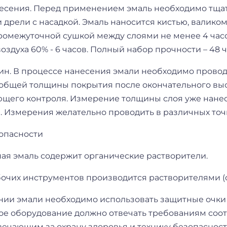
есения. Перед применением эмаль необходимо тщат
дрели с насадкой. Эмаль наносится кистью, валико
промежуточной сушкой между слоями не менее 4 час
оздуха 60% - 6 часов. Полный набор прочности – 48 
ин. В процессе нанесения эмали необходимо прово
общей толщины покрытия после окончательного вы
щего контроля. Измерение толщины слоя уже нане
. Измерения желательно проводить в различных точ
зопасности
ая эмаль содержит органические растворители.
очих инструментов производится растворителями (с
нии эмали необходимо использовать защитные очки 
е оборудование должно отвечать требованиям соот
вечающим за охрану здоровья и технику безопасност