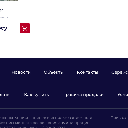
РМ
зывов
осу
Новости
Объекты
Контакты
Сервис
латы
Как купить
Правила продажи
Усло
ищены. Копирование или использование части
Присоед
а без письменного разрешения администрации
АТЕХ" запрещены. (с) 2008-2026