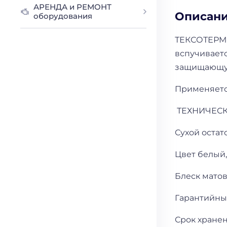
АРЕНДА и РЕМОНТ
Описан
оборудования
ТЕКСОТЕРМ- 
вспучивает
защищающую 
Применяетс
ТЕХНИЧЕСК
Сухой остат
Цвет белый,
Блеск мато
Гарантийный
Срок хранен