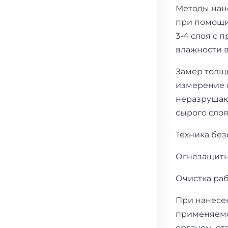
Методы нан
при помощи 
3-4 слоя с 
влажности в
Замер толщ
измерение 
неразрушаю
сырого слоя
Техника бе
Огнезащитн
Очистка раб
При нанесе
применяемо
органом, от