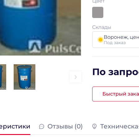
Цвет
Склады
Воронеж, це
Под заказ
По запро
Быстрый зака
еристики
Отзывы (0)
Техническа