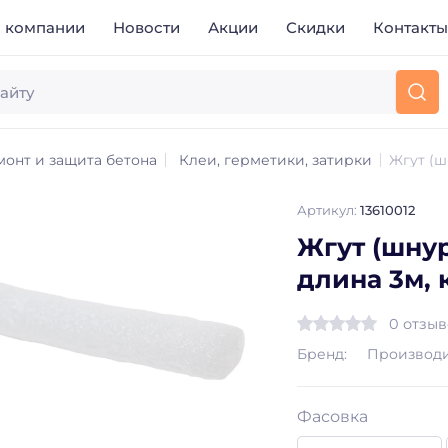
 компании
Новости
Акции
Скидки
Контакт
монт и защита бетона
Клеи, герметики, затирки
Жгут (ш
Артикул:
13610012
Жгут (шнур
длина 3м, 
0 отзы
Бренд:
Производи
Фасовка