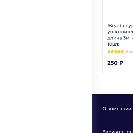
Жгут (шну
уплотните
длина 3м,
10шт.
0 от
250 ₽
О компании
Варианты оп