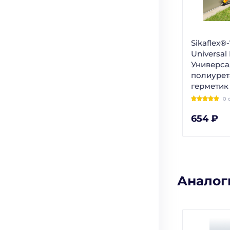
Sikaflex®
Universal
Универс
полиуре
герметик 
0 
654 ₽
Аналог