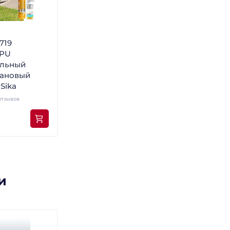
-719
 PU
альный
тановый
Sika
отзывов
и