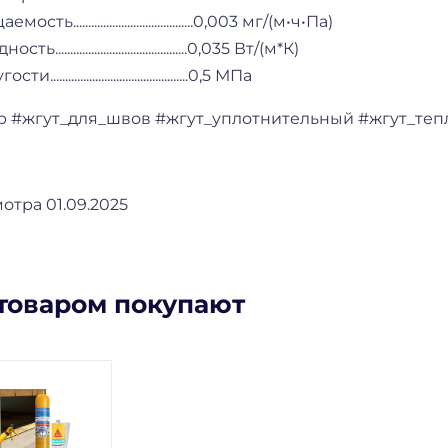
........................................0,003 мг/(м•ч•Па)
..........................................0,035 Вт/(м*К)
...........................................0,5 МПа
р #жгут_для_швов #жгут_уплотнительный #жгут_те
отра 01.09.2025
 товаром покупают