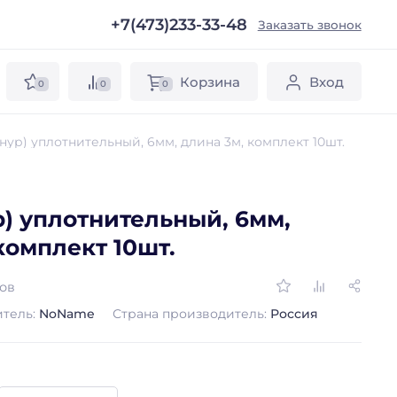
+7(473)233-33-48
ы
Заказать звонок
Корзина
Вход
0
0
0
нур) уплотнительный, 6мм, длина 3м, комплект 10шт.
) уплотнительный, 6мм,
комплект 10шт.
вов
тель:
NoName
Страна производитель:
Россия