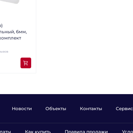
р)
льный, 6мм,
 комплект
зывов
Новости
Объекты
Контакты
Сервис
латы
Как купить
Правила продажи
Усло