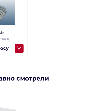
AM
отзывов
росу
авно смотрели