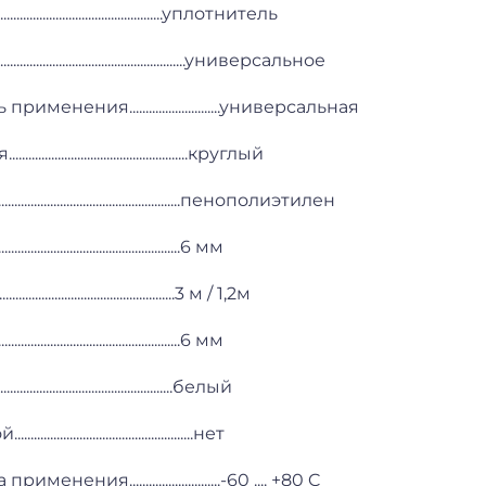
....................................................уплотнитель
...............................................универсальное
именения............................универсальная
.............................................круглый
..................................................пенополиэтилен
...............................................6 мм
.................................................3 м / 1,2м
...............................................6 мм
....................................................белый
............................................нет
енения............................-60 .... +80 C