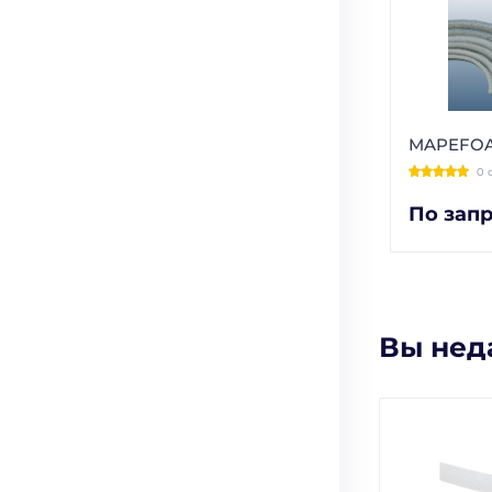
MAPEFO
0 
По зап
Вы нед