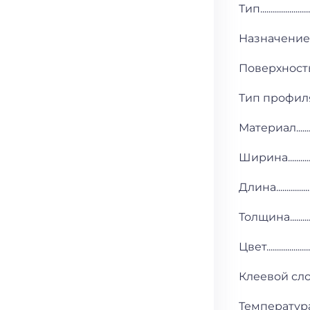
Тип......................
Назначение..........
Поверхность пр
Тип профиля..........
Материал............
Ширина...................
Длина.....................
Толщина..................
Цвет......................
Клеевой слой...........
Температура прим