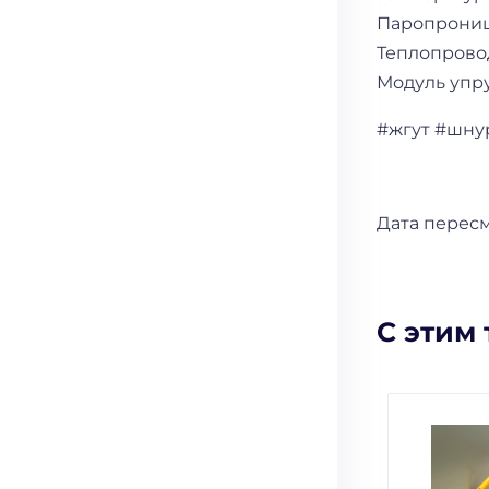
Паропроницаемость
Теплопроводность..
Модуль упругости...
#жгут #шну
Дата пересм
С этим