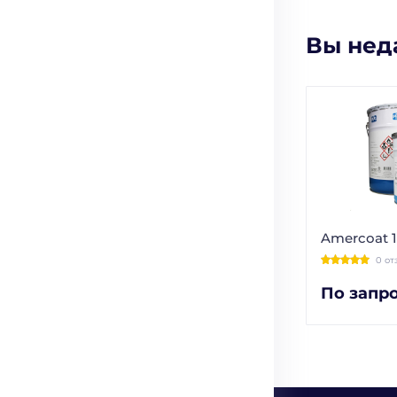
Вы нед
Amercoat 
0 от
По запр