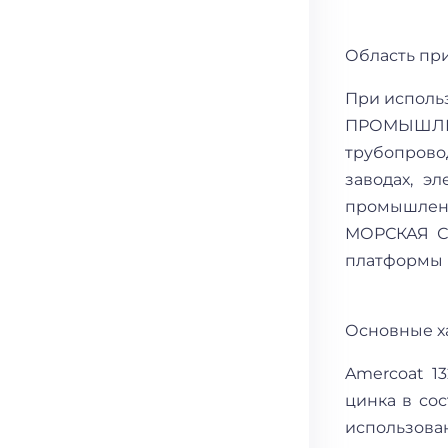
Область пр
При исполь
ПРОМЫШЛЕН
трубопрово
заводах, э
промышлен
МОРСКАЯ СР
платформы 
Основные х
Amercoat 1
цинка в со
использова