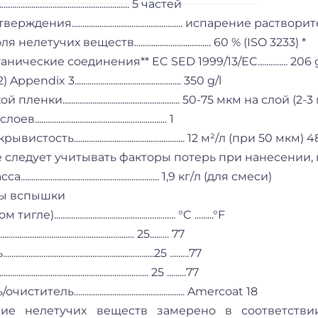
......................................................... 5 частей
ждения.................................................... испаре
летучих веществ.................................... 60 % (ISO 3233) *
ические соединения** EC SED 1999/13/EC.............. 206 g
ix 3.................................................. 350 g/l
нки....................................................... 50-75 мкм на слой (2
....................................................... 1
стость.................................................... 12 м²/л (при
 следует учитывать факторы потерь при нанесении, 
.......................................................... 1,9 кг/л (для смеси)
ы вспышки
....................................................... °C .........°F
......................................................... 25......... 77
.........................................................25 .........77
........................................................ 25 .........77
тель.................................................... Amercoat 18
ние нелетучих веществ замерено в соответств