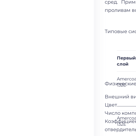
сред. Прим
проливам во
Типовые си
Первый
слой
Amercoa
Физические
132E
Внешний вид...........
Цвет.......................
Число компонентов.....
Amercoa
Коэффициен
132E
отвердитель.............