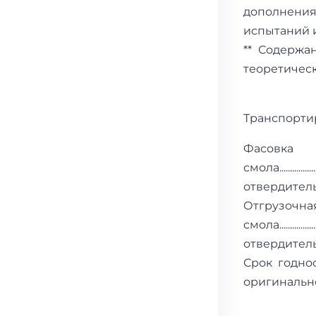
дополнени
испытаний и
** Содержа
теоретическ
Транспорти
Фасовка
смола............
отвердитель....
Отгрузочна
смола...............
отвердитель.....
Срок годност
оригинальной