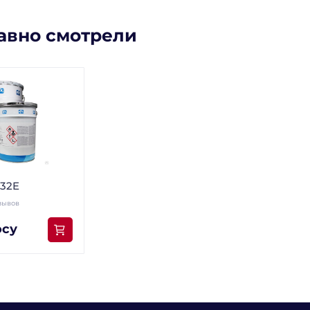
авно смотрели
132E
зывов
осу