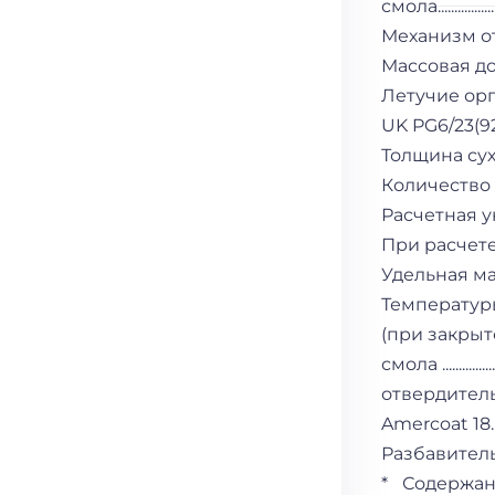
смола.....................
Механизм отвер
Массовая доля не
Летучие орган
UK PG6/23(92) Append
Толщина сухой пле
Количество слоев.......
Расчетная укрыви
При расчете
Удельная масса.......
Температур
(при закрытом тигле)..
смола ......................
отвердитель..............
Amercoat 18...............
Разбавитель/очисти
* Содержа