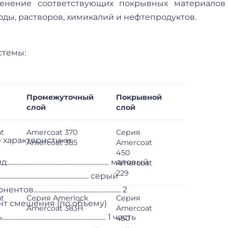
енение соответствующих покрывных материалов 
ды, растворов, химикалий и нефтепродуктов.
стемы:
Промежуточный
Покрывной
слой
слой
t
Amercoat 370
Серия
 характеристики
Amercoat 385
Amercoat
450
........................................................ матовый
Amercoat
229
........................................................ серый
.................................................... 2
t
Серия Amerlock
Серия
т смешения (по объему)
Amercoat 383H
Amercoat
....................................................... 1 часть
450