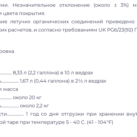
ями. Незначительное отклонение (около ± 3%) 
 цвета покрытия.
ние летучих органических соединений приведено с
их расчетов, и согласно требованиям UK PG6/23(92) 
ровка
.................. 8,33 л (2,2 галлона) в 10 л ведрах
............... 1,67 л (0,44 галлона) в 2½ л ведрах
я масса
............... около 20 кг
.............. около 2,2 кг
и.................. 1 год со дня отгрузки при хранен
 таре при температуре 5 - 40 C. (41 - 104°F)