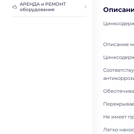
АРЕНДА и РЕМОНТ
Описан
оборудования
Цинксодерж
Описание м
Цинксодерж
Соответств
антикорро
Обеспечива
Перекрывае
Не имеет п
Легко нано