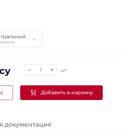
нтральный
ращены
су
шт.
з
Добавить в корзину
я документация