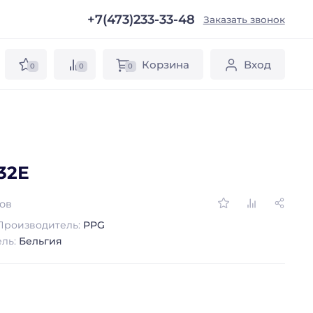
+7(473)233-33-48
ы
Заказать звонок
Корзина
Вход
0
0
0
32E
вов
Производитель:
PPG
ель:
Бельгия