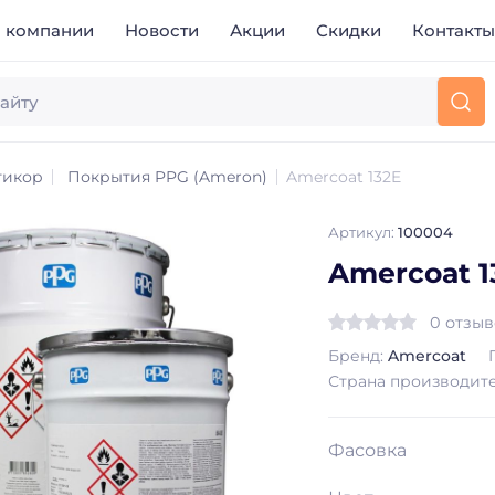
 компании
Новости
Акции
Скидки
Контакт
тикор
Покрытия PPG (Ameron)
Amercoat 132E
Артикул:
100004
Amercoat 1
0 отзы
Бренд:
Amercoat
Страна производит
Фасовка