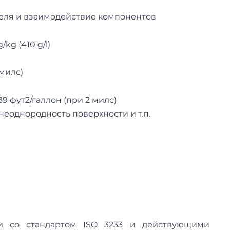
ние растворителя и взаимодействие компонентов
/kg (410 g/l)
-3 милс)
 50 мкм) 489 фут2/галлон (при 2 милс)
неоднородность поверхности и т.п.
ии со стандартом ISO 3233 и действующими