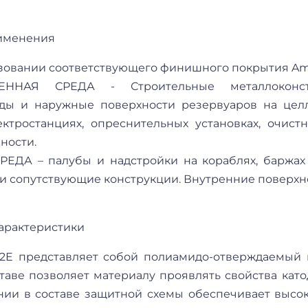
именения
зовании соответствующего финишного покрытия Amer
НАЯ СРЕДА - Строительные металлоконстру
ды и наружные поверхности резервуаров на цел
лектростанциях, опреснительных установках, очи
ности.
ЕДА – палубы и надстройки на кораблях, баржах 
и сопутствующие конструкции. Внутренние поверхно
арактеристики
32E представляет собой полиамидо-отверждаемый
ставе позволяет материалу проявлять свойства ка
нии в составе защитной схемы обеспечивает высо