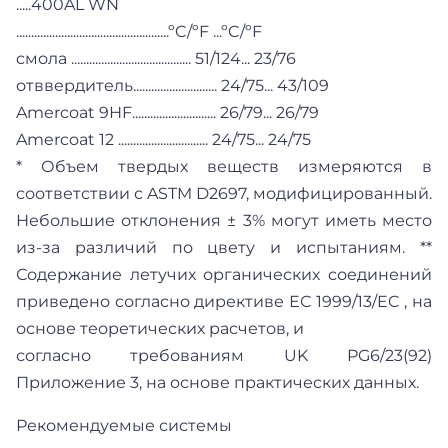
.....400AL WN
...................................................ºC/ºF ...ºC/ºF
смола ........................................ 51/124... 23/76
отввердитель............................ 24/75... 43/109
Amercoat 9НF............................ 26/79... 26/79
Amercoat 12 .............................. 24/75... 24/75
* Объем твердых веществ измеряются в
соответствии с ASTM D2697, модифицированный.
Небольшие отклонения ± 3% могут иметь место
из-за различий по цвету и испытаниям. **
Содержание летучих органических соединений
приведено согласно директиве ЕС 1999/13/EC , на
основе теоретических расчетов, и
согласно требованиям UK PG6/23(92)
Приложение 3, на основе практических данных.
Рекомендуемые системы