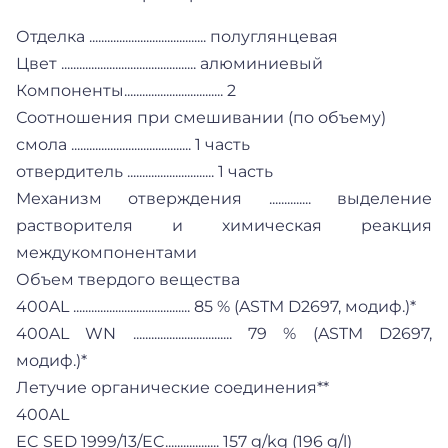
Отделка ....................................... полуглянцевая
Цвет ............................................. алюминиевый
Компоненты................................. 2
Соотношения при смешивании (по объему)
смола ........................................ 1 часть
отвердитель ............................. 1 часть
Механизм отверждения .............. выделение
растворителя и химическая реакция
междукомпонентами
Объем твердого вещества
400AL ....................................... 85 % (ASTM D2697, модиф.)*
400AL WN ................................. 79 % (ASTM D2697,
модиф.)*
Летучие органические соединения**
400AL
EC SED 1999/13/EC.................. 157 g/kg (196 g/l)