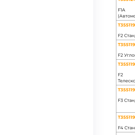
F1A
(Автом
T35511
F2 Ста
T35511
F2 Угл
T35511
F2
Телеск
T35511
F3 Ста
T35511
F4 Ста