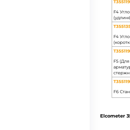
T355119
F4 Угл
(удлин
T355135
F4 Угл
(коротк
T35511
F5 (Для
армату
стержн
T35511
F6 Ста
Elcometer 3