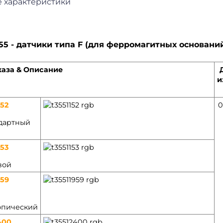
е характеристики
355 - датчики типа F (для ферромагитных основани
каза & Описание
и
952
0
ндартный
953
вой
959
опический
400