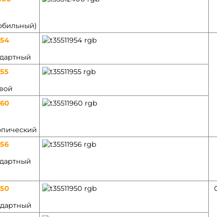
обильный)
954
ндартный
955
овой
960
опический
956
ндартный
950
ндартный