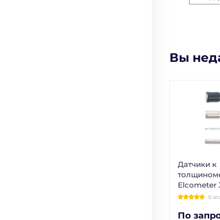
Вы нед
Датчики к
толщином
Elcometer 
0 от
По запр