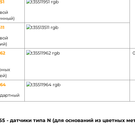
51
овой
ённый)
11
овой
ий)
962
рных
ей)
964
ндартный
55 - датчики типа N (для оснований из цветных ме