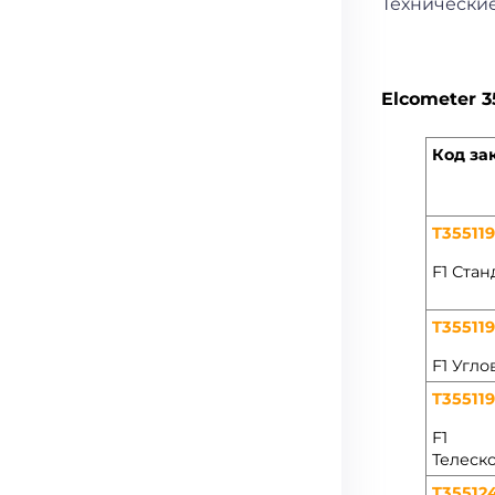
Технически
Elcometer 
Код за
T35511
F1 Ста
T35511
F1 Угло
T35511
F1
Телеск
T35512