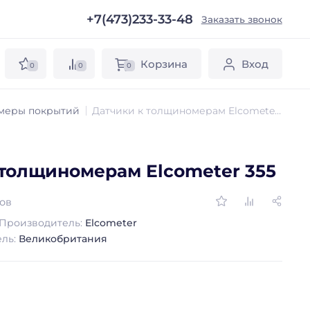
+7(473)233-33-48
ы
Заказать звонок
Корзина
Вход
0
0
0
меры покрытий
Датчики к толщиномерам Elcometer 355
 толщиномерам Elcometer 355
вов
Производитель:
Elcometer
ель:
Великобритания