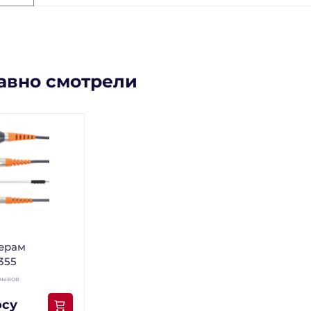
авно смотрели
ерам
355
зывов
осу