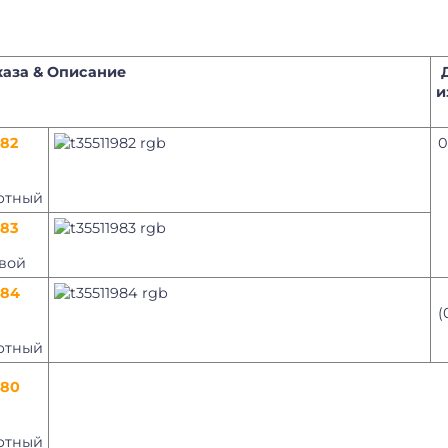
каза & Описание
и
982
0
ртный
983
овой
984
(
ртный
980
ртный