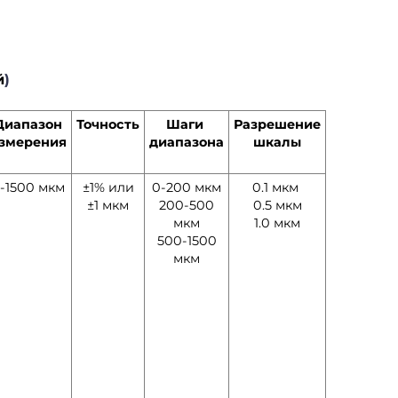
й
)
Диапазон
Точность
Шаги
Разрешение
змерения
диапазона
шкалы
-1500 мкм
±1% или
0-200 мкм
0.1 мкм
±1 мкм
200-500
0.5 мкм
мкм
1.0 мкм
500-1500
мкм