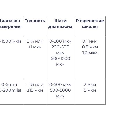
Диапазон
Точность
Шаги
Разрешение
змерения
диапазона
шкалы
-1500 мкм
±1% или
0-200 мкм
0.1 мкм
±1 мкм
200-500
0.5 мкм
мкм
1.0 мкм
500-1500
мкм
0-5mm
±1% или
0-500 мкм
2 мкм
0-200mils)
±15 мкм
500-5000
5 мкм
мкм