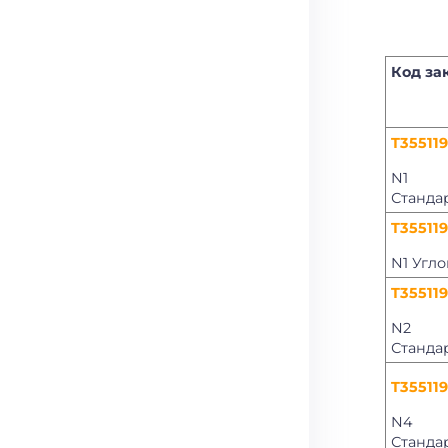
Код за
T35511
N1
Станда
T35511
N1 Угл
T35511
N2
Станда
T35511
N4
Станда