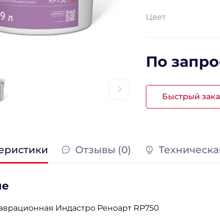
Цвет
По запро
Быстрый зака
еристики
Отзывы (0)
Техническа
ие
таврационная Индастро Реноарт RP750