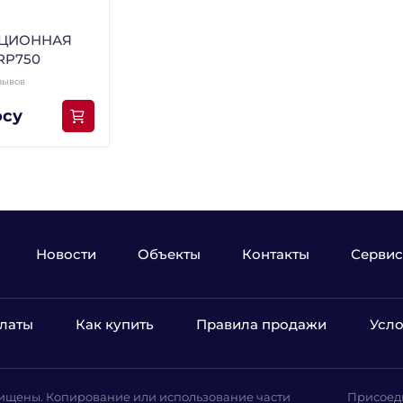
АЦИОННАЯ
RP750
зывов
осу
Новости
Объекты
Контакты
Сервис
латы
Как купить
Правила продажи
Усло
ищены. Копирование или использование части
Присоед