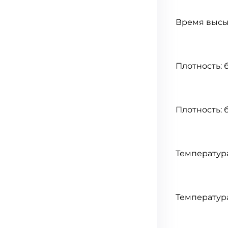
Время высы
Плотность: б
Плотность: б
Температура
Температура