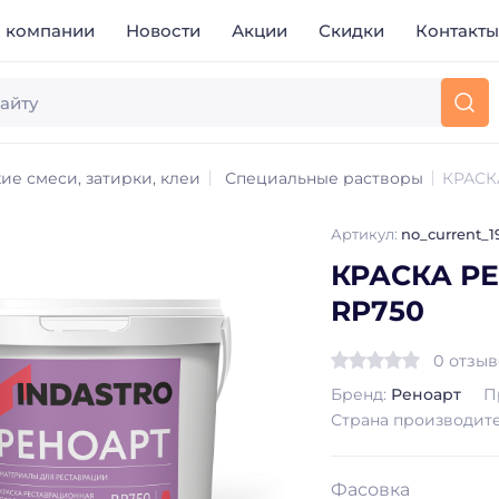
 компании
Новости
Акции
Скидки
Контакт
ие смеси, затирки, клеи
Специальные растворы
КРАСК
Артикул:
no_current_1
КРАСКА Р
RP750
0 отзы
Бренд:
Реноарт
П
Страна производит
Фасовка