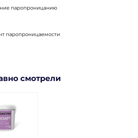
ение паропроницанию
т паропроницаемости
авно смотрели