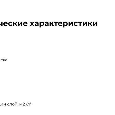
ческие характеристики
еска
ин слой, м2 /л*