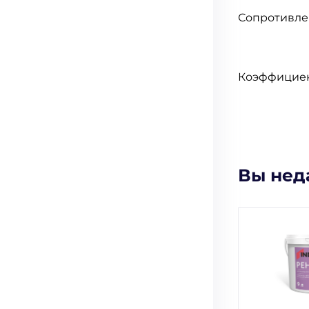
Сопротивл
Коэффициен
Вы нед