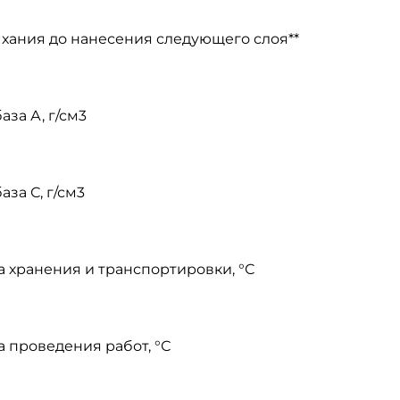
хания до нанесения следующего слоя**
аза А, г/см3
аза С, г/см3
 хранения и транспортировки, °С
 проведения работ, °С