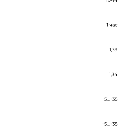
10-14
1 час
1,39
1,34
+5…+35
+5…+35