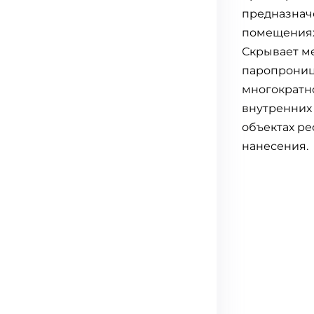
предназначе
помещениях
Скрывает ме
паропроница
многократн
внутренних
объектах ре
нанесения.