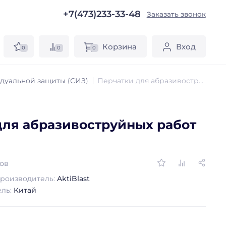
+7(473)233-33-48
ы
Заказать звонок
Корзина
Вход
0
0
0
дуальной защиты (СИЗ)
Перчатки для абразивоструйных работ (1 пара)
для абразивоструйных работ
вов
роизводитель:
AktiBlast
ель:
Китай