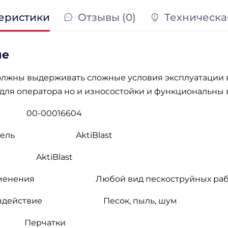
еристики
Отзывы (0)
Техническа
ие
олжны выдерживать сложные условия эксплуатации в
ля оператора но и износостойки и функциональны в
0-00016604
ель
AktiBlast
AktiBlast
менения
Любой вид пескоструйных ра
здействие
Песок, пыль, шум
Перчатки