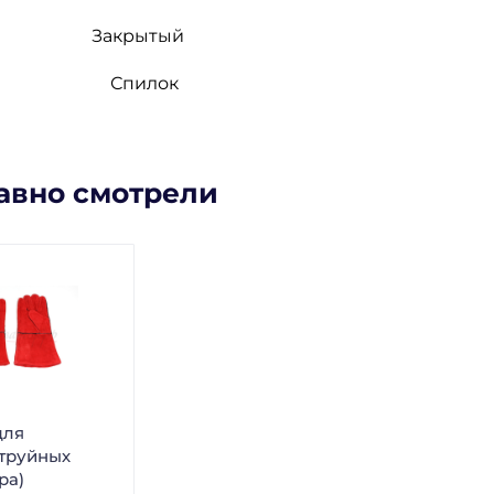
Закрытый
Спилок
авно смотрели
для
труйных
ра)