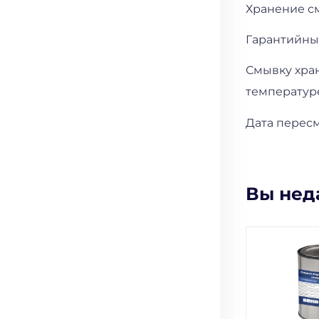
Хранение с
Гарантийный
Смывку хран
температуре
Дата пересмо
Вы нед