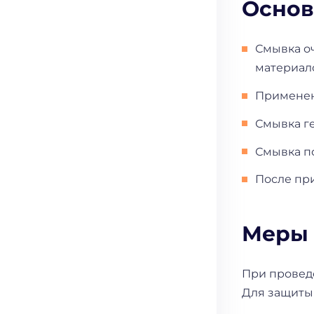
Основ
Смывка о
материало
Применен
Смывка г
Смывка п
После пр
Меры 
При проведе
Для защиты 