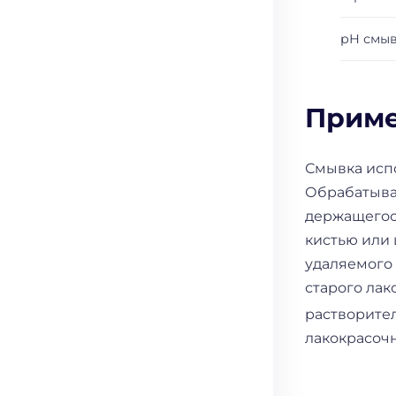
рН смы
Приме
Смывка испо
Обрабатыва
держащегося
кистью или
удаляемого 
старого лак
растворител
лакокрасоч