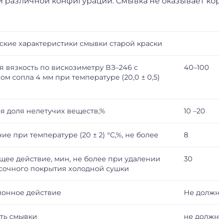
и различной конфигурации. Смывка не оказывает к
ские характеристики смывки старой краски
я вязкость по вискозиметру ВЗ–246 с
40–100
ом сопла 4 мм при температуре (20,0 ± 0,5)
я доля нелетучих веществ,%
10 –20
ие при температуре (20 ± 2) °C,%, не более
8
ее действие, мин, не более при удалении
30
сочного покрытия холодной сушки
онное действие
Не должн
ть смывки
не должн