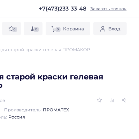
+7(473)233-33-48
ы
Заказать звонок
Корзина
Вход
0
0
0
для старой краски гелевая ПРОМАКОР
я старой краски гелевая
Р
вов
Производитель:
ПРОМАТЕХ
ель:
Россия