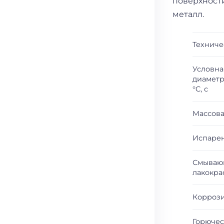
поверхност
металл.
Техниче
Условна
диаметр
°C, с
Массова
Испарен
Смывающ
лакокра
Коррози
Горючес