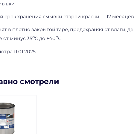
мывки
 срок хранения смывки старой краски — 12 месяцев 
ят в плотно закрытой таре, предохраняя от влаги, 
о
о
 от минус 35
С до +40
С.
тра 11.01.2025
авно смотрели