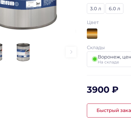
3.0 л
6.0 л
Цвет
Склады
Воронеж, це
На складе
3900 ₽
Быстрый зака