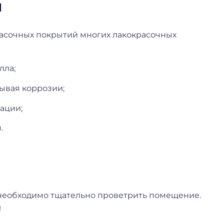
и
расочных покрытий многих лакокрасочных
лла;
ывая коррозии;
ации;
.
я необходимо тщательно проветрить помещение.
!