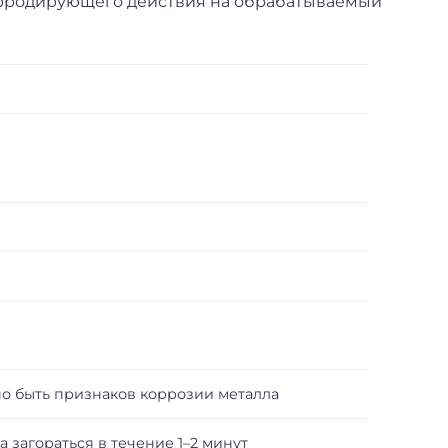
орродирующего действия на обрабатываемый
о быть признаков коррозии металла
а загораться в течение 1–2 минут