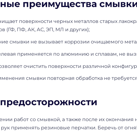
ные преимущества смывк
чищает поверхности черных металлов старых лакок
в (ГФ, ПФ, АК, АС, ЭП, МЛ и других);
ие смывки не вызывает коррозии очищаемого мета
елевая применяется по алюминию и сплавам, не выз
озволяет очистить поверхности различной конфигур
именения смывки повторная обработка не требуется
предосторожности
нии работ со смывкой, а также после их окончани
рук применять резиновые перчатки. Беречь от огня