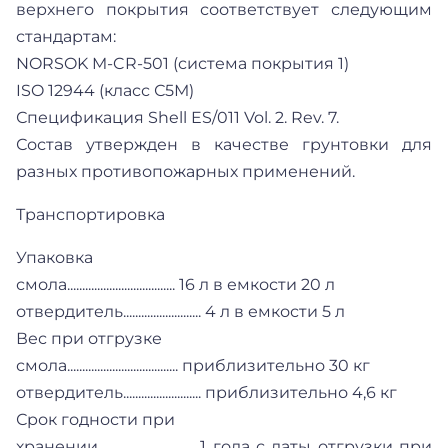
верхнего покрытия соответствует следующим
стандартам:
NORSOK M-CR-501 (система покрытия 1)
ISO 12944 (класс С5М)
Спецификация Shell ES/011 Vol. 2. Rev. 7.
Состав утвержден в качестве грунтовки для
разных противопожарных применений.
Транспортировка
Упаковка
смола.................................... 16 л в емкости 20 л
отвердитель.......................... 4 л в емкости 5 л
Вес при отгрузке
смола..................................... приблизительно 30 кг
отвердитель.......................... приблизительно 4,6 кг
Срок годности при
хранении................................ 1 года с даты отгрузки при