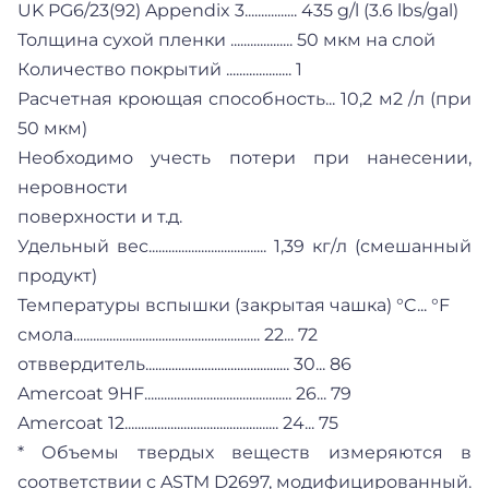
UK PG6/23(92) Appendix 3................ 435 g/l (3.6 lbs/gal)
Толщина сухой пленки ................... 50 мкм на слой
Количество покрытий .................... 1
Расчетная кроющая способность... 10,2 м2 /л (при
50 мкм)
Необходимо учесть потери при нанесении,
неровности
поверхности и т.д.
Удельный вес.................................... 1,39 кг/л (смешанный
продукт)
Температуры вспышки (закрытая чашка) °C... °F
смола......................................................... 22... 72
отввердитель............................................ 30... 86
Amercoat 9HF............................................. 26... 79
Amercoat 12............................................... 24... 75
* Объемы твердых веществ измеряются в
соответствии с ASTM D2697, модифицированный.