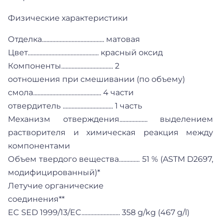
Физические характеристики
Отделка.......................................... матовая
Цвет................................................ красный оксид
Компоненты................................... 2
оотношения при смешивании (по объему)
смола.............................................. 4 части
отвердитель .................................. 1 часть
Механизм отверждения................... выделением
растворителя и химическая реакция между
компонентами
Объем твердого вещества.............. 51 % (ASTM D2697,
модифицированный)*
Летучие органические
соединения**
EC SED 1999/13/EC.......................... 358 g/kg (467 g/l)