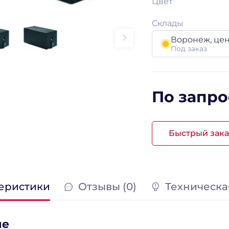
Цвет
Склады
Воронеж, це
Под заказ
По запро
Быстрый зака
еристики
Отзывы (0)
Техническа
ие