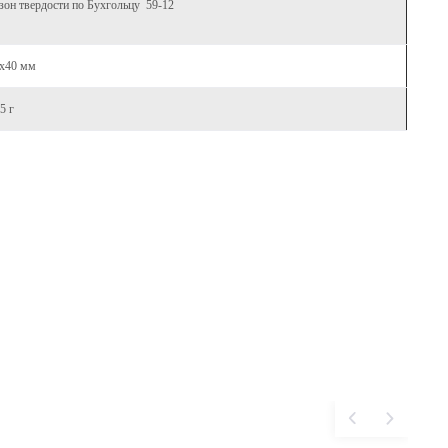
зон твердости по Бухгольцу 59-12
5х40 мм
5 г