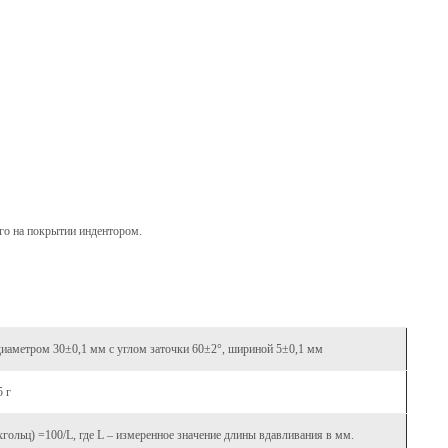
го на покрытии индентором.
диаметром 30±0,1 мм с углом заточки 60±2°, шириной 5±0,1 мм
5 г
хгольц) =100/L, где L – измеренное значение длины вдавливания в мм.