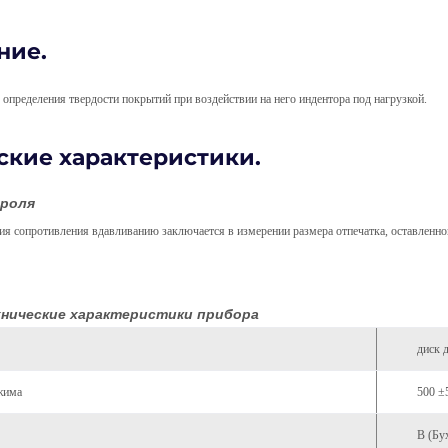
ние.
пределения твердости покрытий при воздействии на него индентора под нагрузкой.
ские характеристики.
троля
сопротивления вдавливанию заключается в измерении размера отпечатка, оставленно
нические характеристики прибора
диск 
ижима
500 ±
В (Бу