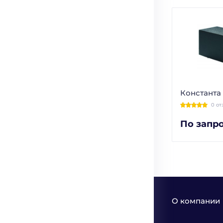
Константа
0 от
По запр
О компании