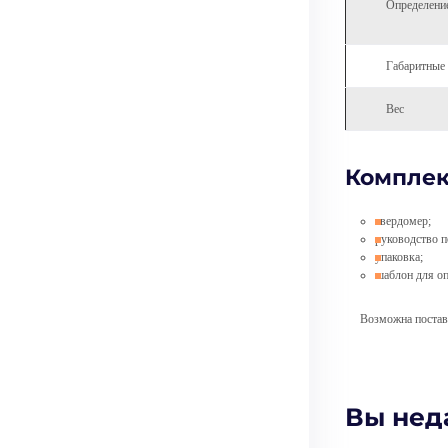
Определени
Габаритные
Вес
Комплек
твердомер;
руководство п
упаковка;
шаблон для оп
Возможна поставка
Вы нед