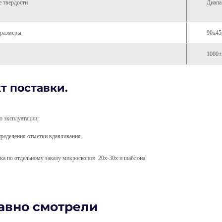
е твердости
Диапа
 размеры
90х4
1000±
т поставки.
о эксплуатации;
ределения отметки вдавливания.
 по отдельному заказу микроскопов 20х-30х и шаблона.
авно смотрели