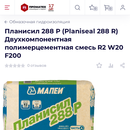
0
0
Обмазочная гидроизоляция
Планисил 288 Р (Planiseal 288 R)
Двухкомпонентная
полимерцементная смесь R2 W20
F200
0 отзывов