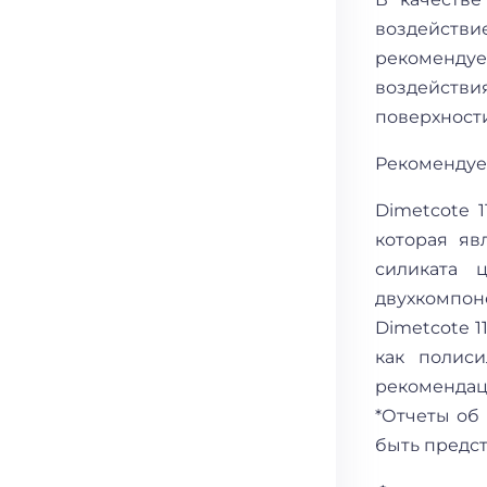
воздействи
рекомендуе
воздейств
поверхност
Рекомендуе
Dimetcote 1
которая яв
силиката 
двухкомпон
Dimetcote 1
как полис
рекомендац
*Отчеты об 
быть предс