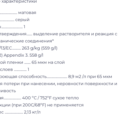
 характеристики
.................... матовая
.................... серый
................. 1
верждения....... выделение растворителя и реакция 
ганические соединения*
EC........... 263 g/kg (559 g/l)
) Appendix 3. 558 g/l
й пленки ........ 65 мкм на слой
 ................ 1
щая способность.......................... 8,9 м2 /л при 65 мкм
 потери при нанесении, неровности поверхности и т
чивость
.................. 400 ºС / 752ºF сухое тепло
кции (при 200С/68ºF) не применяется
.................. 2,13 кг/л