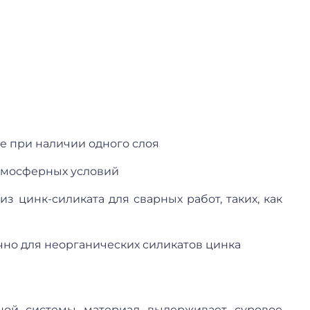
е при наличии одного слоя
тмосферных условий
 цинк-силиката для сварных работ, таких, как
чно для неорганических силикатов цинка
ной системы материал выдерживает суровое