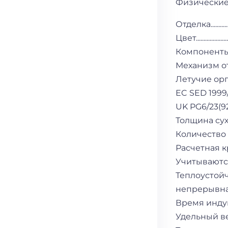
Физические
Отделка.............
Цвет...................
Компоненты..........
Механизм от
Летучие ор
EC SED 1999/13/
UK PG6/23(92
Толщина сухо
Количество слоев
Расчетная крою
Учитываются
Теплоустой
непрерывная....
Время инду
Удельный вес .....