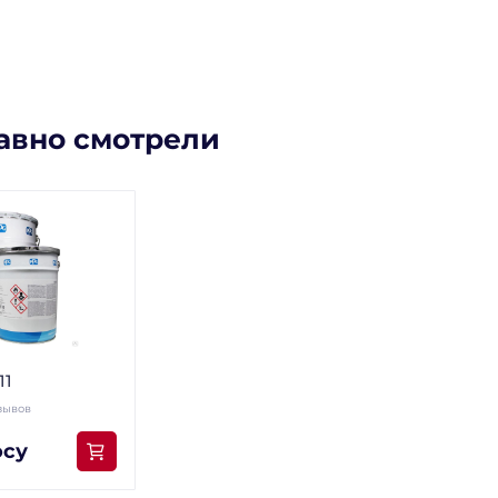
авно смотрели
11
зывов
осу