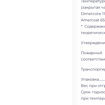
Температур
(закрытая чашка)
Dimetcote 11.......
Amercoat 65.......
* Содержан
теоретическ
Утверждени
Пожарный п
соответстви
Транспорти
Упаковка..........
Вес при отгруз
Срок годност
при температ