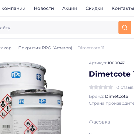
 компании
Новости
Акции
Скидки
Контакт
тикор
Покрытия PPG (Ameron)
Dimetcote 11
Артикул:
1000047
Dimetcote 
0 отзы
Бренд:
Dimetcote
Страна производит
Фасовка