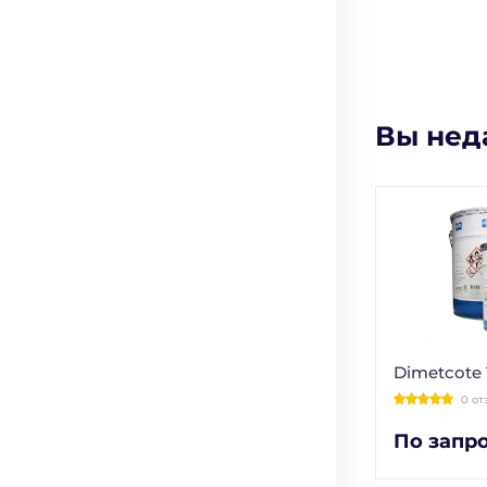
Вы нед
Dimetcote 
0 от
По запр