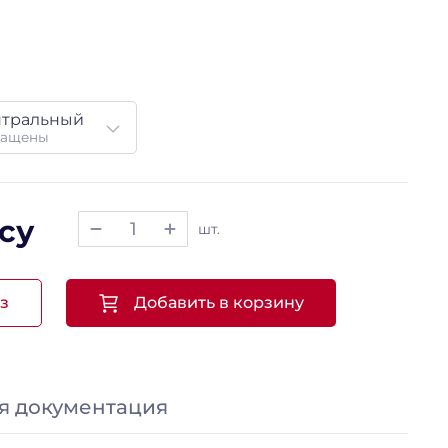
нтральный
ращены
су
шт.
з
Добавить в корзину
я документация