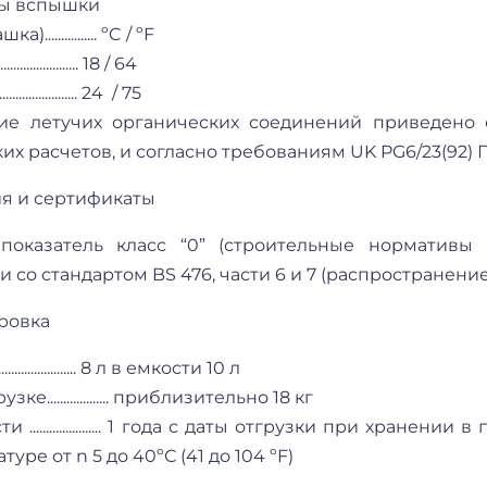
ы вспышки
................ ºC / ºF
................. 18 / 64
................. 24 / 75
ие летучих органических соединений приведено с
их расчетов, и согласно требованиям UK PG6/23(92) 
я и сертификаты
оказатель класс “0” (строительные нормативы 
и со стандартом BS 476, части 6 и 7 (распространение
ровка
...................... 8 л в емкости 10 л
ке................... приблизительно 18 кг
и ...................... 1 года с даты отгрузки при хра
уре от n 5 до 40ºС (41 до 104 ºF)